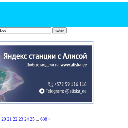
9
20
21
22
23
24
25
...
638
»