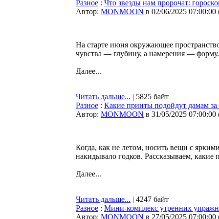
Разное
:
Что звезды нам пророчат: гороско
Автор:
MONMOON
в 02/06/2025 07:00:00
На старте июня окружающее пространство 
чувства — глубину, а намерения — форму.
Далее...
Читать дальше...
| 5825 байт
Разное
:
Какие принты подойдут дамам за 
Автор:
MONMOON
в 31/05/2025 07:00:00
Когда, как не летом, носить вещи с ярким
накидывало годков. Рассказываем, какие 
Далее...
Читать дальше...
| 4247 байт
Разное
:
Мини-комплекс утренних упражнен
Автор:
MONMOON
в 27/05/2025 07:00:00