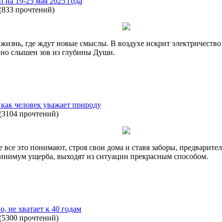
п на 19-25 мая 2025 года
(
833 прочтений
)
 жизнь, где ждут новые смыслы. В воздухе искрит электричество
вно слышен зов из глубины Души.
 как человек уважает природу
(
3104 прочтений
)
е все это понимают, строя свои дома и ставя заборы, предварит
минимум ущерба, выходят из ситуации прекрасным способом.
о, не хватает к 40 годам
(
5300 прочтений
)