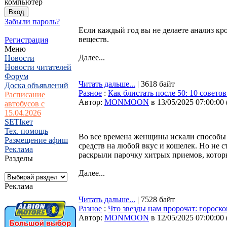
компьютер
Забыли пароль?
Если каждый год вы не делаете анализ кр
веществ.
Регистрация
Меню
Далее...
Новости
Новости читателей
Форум
Читать дальше...
| 3618 байт
Доска объявлений
Разное
:
Как блистать после 50: 10 советов
Расписание
Автор:
MONMOON
в 13/05/2025 07:00:00
автобусов с
15.04.2026
SETIкет
Тех. помощь
Во все времена женщины искали способы 
Размещение афиш
средств на любой вкус и кошелек. Но не 
Реклама
раскрыли парочку хитрых приемов, которы
Разделы
Далее...
Реклама
Читать дальше...
| 7528 байт
Разное
:
Что звезды нам пророчат: гороско
Автор:
MONMOON
в 12/05/2025 07:00:00