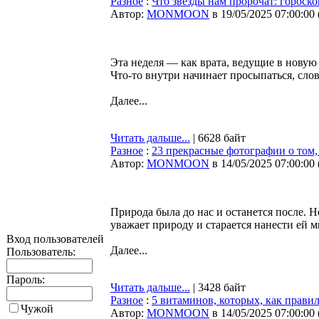
Разное
:
Что звезды нам пророчат: гороско
Автор:
MONMOON
в 19/05/2025 07:00:00
Эта неделя — как врата, ведущие в новую
Что-то внутри начинает просыпаться, сло
Далее...
Читать дальше...
| 6628 байт
Разное
:
23 прекрасные фотографии о том,
Автор:
MONMOON
в 14/05/2025 07:00:00
Природа была до нас и останется после. Н
уважает природу и старается нанести ей 
Вход пользователей
Далее...
Пользователь:
Пароль:
Читать дальше...
| 3428 байт
Разное
:
5 витаминов, которых, как правил
Чужой
Автор:
MONMOON
в 14/05/2025 07:00:00