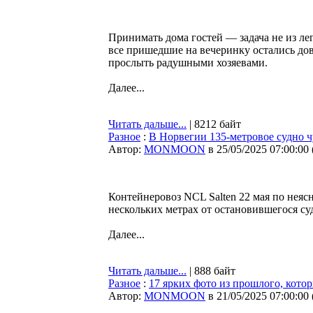
Принимать дома гостей — задача не из лег
все пришедшие на вечеринку остались дов
прослыть радушными хозяевами.
Далее...
Читать дальше...
| 8212 байт
Разное
:
В Норвегии 135-метровое судно ч
Автор:
MONMOON
в 25/05/2025 07:00:00
Контейнеровоз NCL Salten 22 мая по неяс
нескольких метрах от остановившегося суд
Далее...
Читать дальше...
| 888 байт
Разное
:
17 ярких фото из прошлого, кото
Автор:
MONMOON
в 21/05/2025 07:00:00