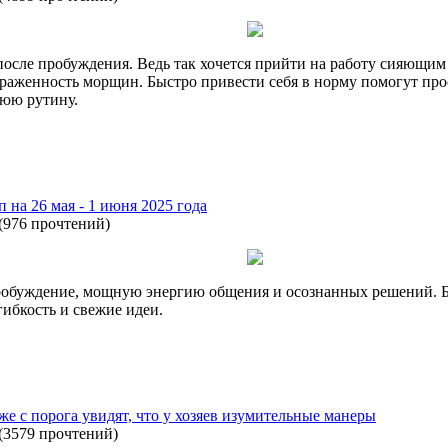
после пробуждения. Ведь так хочется прийти на работу сияющим 
ыраженность морщин. Быстро привести себя в норму помогут пр
нюю рутину.
п на 26 мая - 1 июня 2025 года
(
976 прочтений
)
робуждение, мощную энергию общения и осознанных решений. Б
гибкость и свежие идеи.
же с порога увидят, что у хозяев изумительные манеры
(
3579 прочтений
)