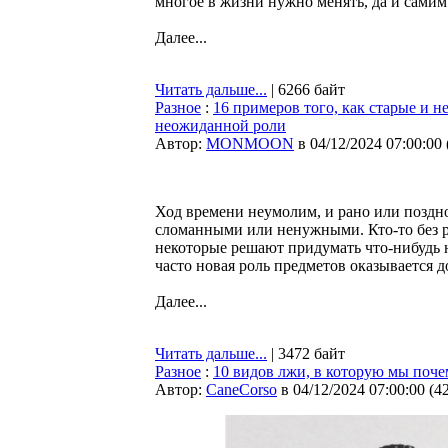
многое в жизни нужно менять, да и самим
Далее...
Читать дальше...
| 6266 байт
Разное
:
16 примеров того, как старые и 
неожиданной роли
Автор:
MONMOON
в 04/12/2024 07:00:00
Ход времени неумолим, и рано или поздн
сломанными или ненужными. Кто-то без ра
некоторые решают придумать что-нибудь 
часто новая роль предметов оказывается 
Далее...
Читать дальше...
| 3472 байт
Разное
:
10 видов лжи, в которую мы поче
Автор:
CaneCorso
в 04/12/2024 07:00:00
(
4