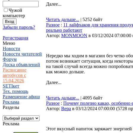
Далее...
Чужой
компьютер
Читать дальше...
| 5252 байт
Разное
:
11 лайфхаков для хранения проду
Забыли пароль?
реально работают
Автор:
MONMOON
в 03/12/2024 07:00:00
Регистрация
Меню
Новости
Новости читателей
Нередко мы ходим в магазин без четко об
Форум
потом возникает ситуация, когда некотор
Доска объявлений
на такой случай всегда можно попробоват
Расписание
как можно дольше.
автобусов с
15.04.2026
Далее...
SETIкет
Тех. помощь
Размещение афиш
Читать дальше...
| 4095 байт
Реклама
Разное
:
Почему полезно какао, особенно е
Разделы
Автор:
Bepa
в 03/12/2024 07:00:00
(
5728 п
Реклама
Этот вкусный напиток заряжает энергией 