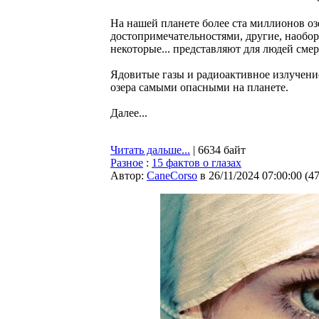
На нашей планете более ста миллионов оз
достопримечательностями, другие, наобо
некоторые... представляют для людей сме
Ядовитые газы и радиоактивное излучение
озера самыми опасными на планете.
Далее...
Читать дальше...
| 6634 байт
Разное
:
15 фактов о глазах
Автор:
CaneCorso
в 26/11/2024 07:00:00
(
4