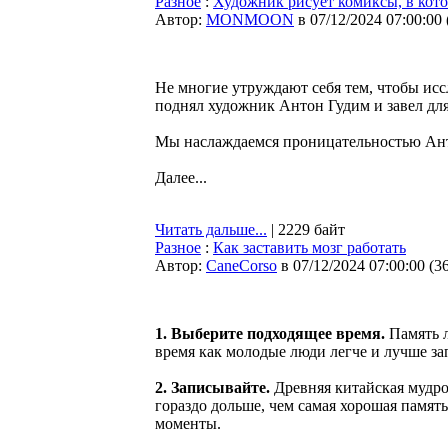
Разное
:
Художник рисует комиксы, в котор
Автор:
MONMOON
в 07/12/2024 07:00:00
Не многие утруждают себя тем, чтобы исс
поднял художник Антон Гудим и завел для
Мы наслаждаемся проницательностью Анто
Далее...
Читать дальше...
| 2229 байт
Разное
:
Как заставить мозг работать
Автор:
CaneCorso
в 07/12/2024 07:00:00
(
3
1. Выберите подходящее время.
Память л
время как молодые люди легче и лучше з
2. Записывайте.
Древняя китайская мудро
гораздо дольше, чем самая хорошая память
моменты.