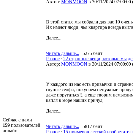
Автор:
MONMOON
в 30/11/2024 07:00:00
В этой статье мы собрали для вас 10 оче
Их имеют люди, чья квартира всегда выгл
Далее...
Читать дальше...
| 5275 байт
Разное
:
22 странные вещи, которые мы дел
Автор:
MONMOON
в 30/11/2024 07:00:00
У каждого из нас есть привычки и стран
глупые селфи, покупаем ненужные продук
даже поругаться!), а еще творим немыслим
капля в море наших причуд.
Далее...
Сейчас с нами
159
пользователей
Читать дальше...
| 5817 байт
онлайн
Разное
:
15 примеров детской изобретатель