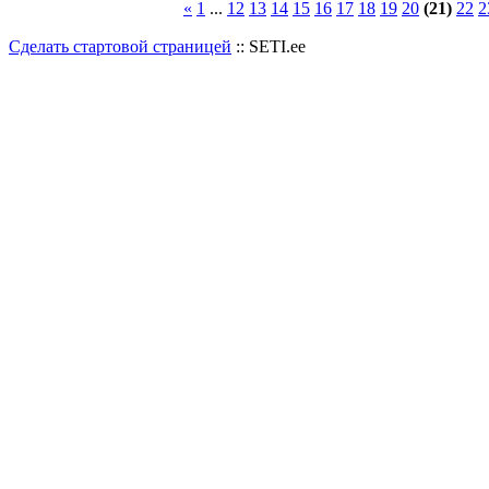
«
1
...
12
13
14
15
16
17
18
19
20
(21)
22
2
Сделать стартовой страницей
:: SETI.ee