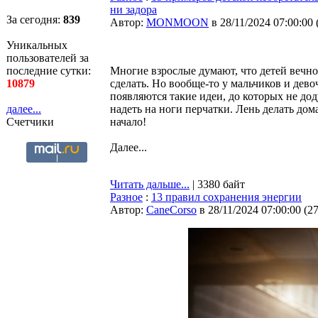
ни задора
За сегодня:
839
Автор:
MONMOON
в 28/11/2024 07:00:00
Уникальных
пользователей за
последние сутки:
Многие взрослые думают, что детей вечно
10879
сделать. Но вообще-то у мальчиков и дево
появляются такие идеи, до которых не до
далее...
надеть на ноги перчатки. Лень делать до
Счетчики
начало!
Далее...
Читать дальше...
| 3380 байт
Разное
:
13 правил сохранения энергии
Автор:
CaneCorso
в 28/11/2024 07:00:00
(
2