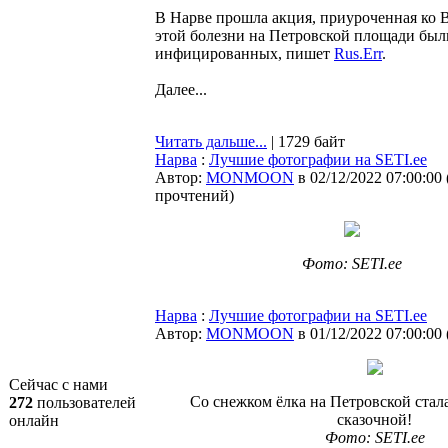
В Нарве прошла акция, приуроченная ко
этой болезни на Петровской площади был
инфицированных, пишет
Rus.Err
.
Далее...
Читать дальше...
| 1729 байт
Нарва
:
Лучшие фотографии на SETI.ee
Автор:
MONMOON
в 02/12/2022 07:00:00
прочтений
)
Фото: SETI.ee
Нарва
:
Лучшие фотографии на SETI.ee
Автор:
MONMOON
в 01/12/2022 07:00:00
Сейчас с нами
Со снежком ёлка на Петровской стал
272
пользователей
сказочной!
онлайн
Фото: SETI.ee