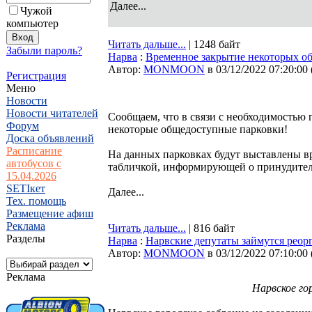
Далее...
Чужой
компьютер
Читать дальше...
| 1248 байт
Забыли пароль?
Нарва
:
Временное закрытие некоторых об
Автор:
MONMOON
в 03/12/2022 07:20:00
Регистрация
Меню
Новости
Новости читателей
Сообщаем, что в связи с необходимостью 
Форум
некоторые общедоступные парковки!
Доска объявлений
Расписание
На данных парковках будут выставлены в
автобусов с
табличкой, информирующей о принудител
15.04.2026
SETIкет
Далее...
Тех. помощь
Размещение афиш
Реклама
Читать дальше...
| 816 байт
Разделы
Нарва
:
Нарвские депутаты займутся реор
Автор:
MONMOON
в 03/12/2022 07:10:00
Реклама
Нарвское го