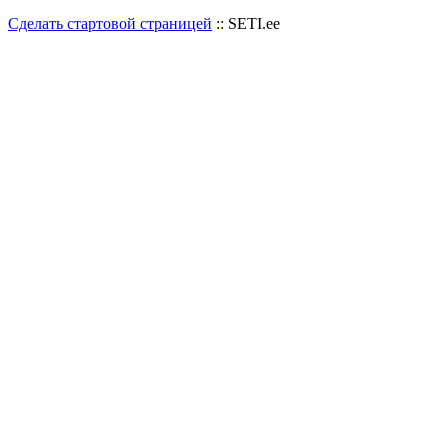
Сделать стартовой страницей
:: SETI.ee