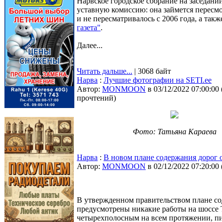
Нарвское городское собрание на заседани
уставную комиссию: она займется пересмо
и не пересматривалось с 2006 года, а та
газета"
.
Далее...
Читать дальше...
| 3068 байт
Нарва
:
Лучшие фотографии на SETI.ee
Автор:
MONMOON
в 03/12/2022 07:00:00
прочтений
)
Фото: Татьяна Караева
Нарва
:
В новом плане содержания дорог о
Автор:
MONMOON
в 02/12/2022 07:20:00
В утвержденном правительством плане со
предусмотрены никакие работы на шоссе 
четырехполосным на всем протяжении, 