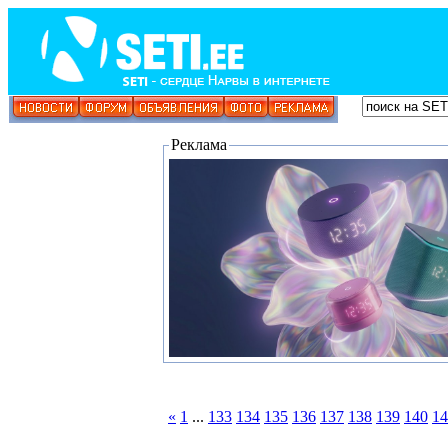
Реклама
«
1
...
133
134
135
136
137
138
139
140
14