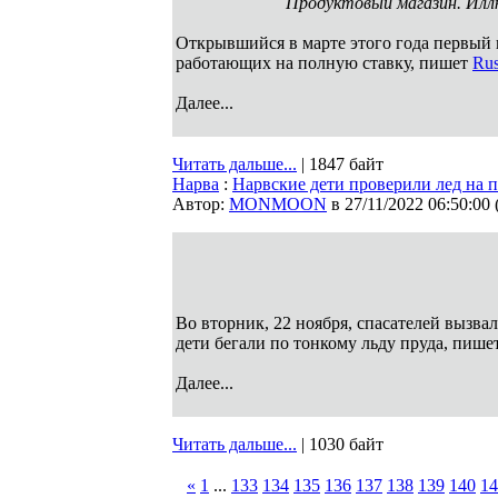
Продуктовый магазин. Ил
Открывшийся в марте этого года первый н
работающих на полную ставку, пишет
Rus
Далее...
Читать дальше...
| 1847 байт
Нарва
:
Нарвские дети проверили лед на 
Автор:
MONMOON
в 27/11/2022 06:50:00
Во вторник, 22 ноября, спасателей вызва
дети бегали по тонкому льду пруда, пише
Далее...
Читать дальше...
| 1030 байт
«
1
...
133
134
135
136
137
138
139
140
14