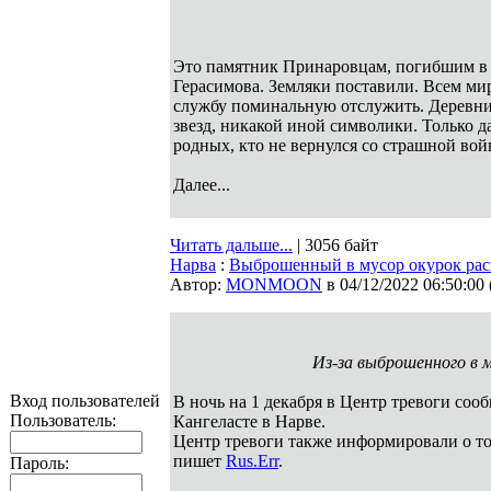
Это памятник Принаровцам, погибшим в 
Герасимова. Земляки поставили. Всем ми
службу поминальную отслужить. Деревни
звезд, никакой иной символики. Только д
родных, кто не вернулся со страшной вой
Далее...
Читать дальше...
| 3056 байт
Нарва
:
Выброшенный в мусор окурок рас
Автор:
MONMOON
в 04/12/2022 06:50:00
Из-за выброшенного в м
Вход пользователей
В ночь на 1 декабря в Центр тревоги соо
Пользователь:
Кангеласте в Нарве.
Центр тревоги также информировали о том
пишет
Rus.Err
.
Пароль: