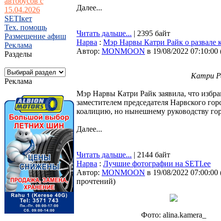
автобусов с
Далее...
15.04.2026
SETIкет
Тех. помощь
Читать дальше...
| 2395 байт
Размещение афиш
Нарва
:
Мэр Нарвы Катри Райк о развале 
Реклама
Автор:
MONMOON
в 19/08/2022 07:10:00
Разделы
Катри Ра
Реклама
Мэр Нарвы Катри Райк заявила, что избран
заместителем председателя Нарвского гор
коалицию, но нынешнему руководству горо
Далее...
Читать дальше...
| 2144 байт
Нарва
:
Лучшие фотографии на SETI.ee
Автор:
MONMOON
в 19/08/2022 07:00:00
прочтений
)
Фото: alina.kamera_