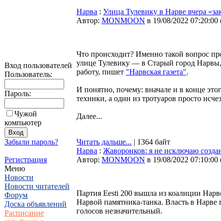
Нарва
:
Улица Тулевику в Нарве вчера «за
Автор:
MONMOON
в 19/08/2022 07:20:00
Что происходит? Именно такой вопрос про
улице Тулевику — в Старый город Нарвы,
Вход пользователей
работу, пишет
"Нарвская газета"
.
Пользователь:
И понятно, почему: вначале и в конце эт
Пароль:
техники, а один из тротуаров просто исчез
Чужой
Далее...
компьютер
Забыли пароль?
Читать дальше...
| 1364 байт
Нарва
:
Жаворонков: я не исключаю созда
Регистрация
Автор:
MONMOON
в 19/08/2022 07:10:00
Меню
Новости
Новости читателей
Партия Eesti 200 вышла из коалиции Нарв
Форум
Нарвой памятника-танка. Власть в Нарве 
Доска объявлений
голосов незначительный.
Расписание