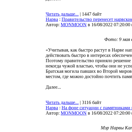
Читать дальше...
| 1447 байт
Нарва
:
Правительство перенесет нарвски
Автор:
MONMOON
в 16/08/2022 07:20:00
Фото: 9 мая 
«Учитывая, как быстро растут в Нарве н
действовать быстро в интересах обеспече
Поэтому правительство приняло решение
некогда чужой властью, чтобы они не усп
Братская могила павших во Второй мирово
местом, где можно достойно почтить пам
Далее...
Читать дальше...
| 3116 байт
Нарва
:
На фоне ситуации с памятниками 
Автор:
MONMOON
в 16/08/2022 07:20:00
Мэр Нарвы Катр