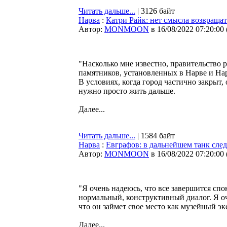
Читать дальше...
| 3126 байт
Нарва
:
Катри Райк: нет смысла возвращат
Автор:
MONMOON
в 16/08/2022 07:20:00
"Насколько мне известно, правительство 
памятников, установленных в Нарве и На
В условиях, когда город частично закрыт
нужно просто жить дальше.
Далее...
Читать дальше...
| 1584 байт
Нарва
:
Евграфов: в дальнейшем танк след
Автор:
MONMOON
в 16/08/2022 07:20:00
"Я очень надеюсь, что все завершится сп
нормальный, конструктивный диалог. Я оч
что он займет свое место как музейный э
Далее...