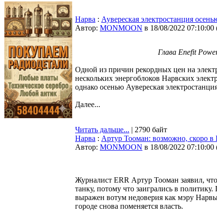
Нарва
:
Аувереская электростанция осенью
Автор:
MONMOON
в 18/08/2022 07:10:00
Глава Enefit Pow
Одной из причин рекордных цен на элект
нескольких энергоблоков Нарвских элект
однако осенью Аувереская электростанция
Далее...
Читать дальше...
| 2790 байт
Нарва
:
Артур Тооман: возможно, скоро в 
Автор:
MONMOON
в 18/08/2022 07:10:00
Журналист ERR Артур Тооман заявил, что
танку, потому что заигрались в политику.
выражен вотум недоверия как мэру Нарвы 
городе снова поменяется власть.