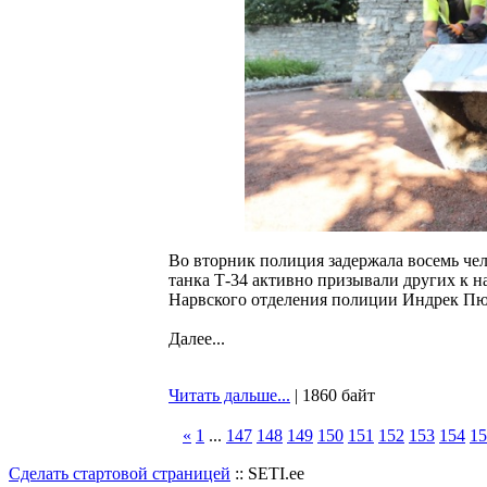
Во вторник полиция задержала восемь чел
танка Т-34 активно призывали других к 
Нарвского отделения полиции Индрек Пю
Далее...
Читать дальше...
| 1860 байт
«
1
...
147
148
149
150
151
152
153
154
15
Сделать стартовой страницей
:: SETI.ee