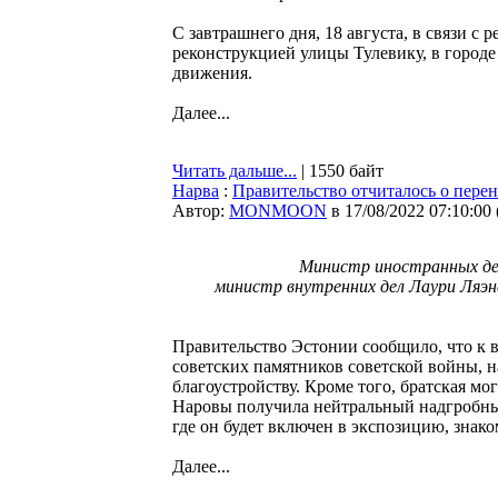
С завтрашнего дня, 18 августа, в связи с
реконструкцией улицы Тулевику, в город
движения.
Далее...
Читать дальше...
| 1550 байт
Нарва
:
Правительство отчиталось о пере
Автор:
MONMOON
в 17/08/2022 07:10:00
Министр иностранных дел
министр внутренних дел Лаури Ляэн
Правительство Эстонии сообщило, что к в
советских памятников советской войны, 
благоустройству. Кроме того, братская м
Наровы получила нейтральный надгробный
где он будет включен в экспозицию, зна
Далее...