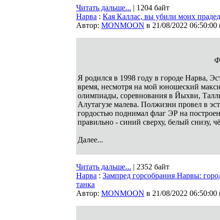
Читать дальше...
| 1204 байт
Нарва
:
Кая Каллас, вы убили моих прадед
Автор:
MONMOON
в 21/08/2022 06:50:00
Ф
Я родился в 1998 году в городе Нарва, Эс
время, несмотря на мой юношеский макси
олимпиады, соревнования в Йыхви, Талли
Алутагузе малева. Полжизни провел в эсто
гордостью поднимал флаг ЭР на построен
правильно - синий сверху, белый снизу, 
Далее...
Читать дальше...
| 2352 байт
Нарва
:
Зампред горсобрания Нарвы: горо
танка
Автор:
MONMOON
в 21/08/2022 06:50:00