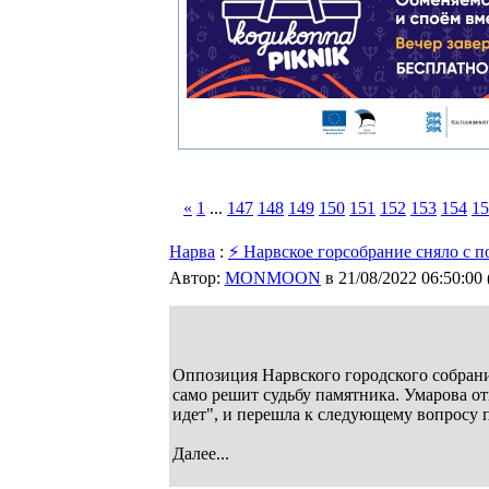
«
1
...
147
148
149
150
151
152
153
154
15
Нарва
:
⚡ Нарвское горсобрание сняло с п
Автор:
MONMOON
в 21/08/2022 06:50:00
Оппозиция Нарвского городского собрания
само решит судьбу памятника. Умарова отв
идет", и перешла к следующему вопросу п
Далее...