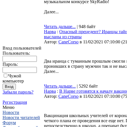
музыкальном конкурсе SkyRadio!
Далее...
Читать дальше...
| 948 байт
Нарва
:
Опасный прецедент? Иранцы тайно
высланы из страны
Автор:
CaneCorso
в 11/02/2021 07:10:00
(
2
Вход пользователей
Пользователь:
Два иранца с туманным прошлым смогли п
Пароль:
проникших в страну мужчин так и не выс
Далее...
Чужой
компьютер
Читать дальше...
| 5292 байт
Нарва
:
В Нарве готовятся к началу вакц
Забыли пароль?
Автор:
CaneCorso
в 11/02/2021 07:10:00
(
7
Регистрация
Меню
Новости
Вакцинация школьных учителей от коронав
Новости читателей
четкого плана ее проведения все еще нет.
Форум
непосредственно в школах, а препарат б