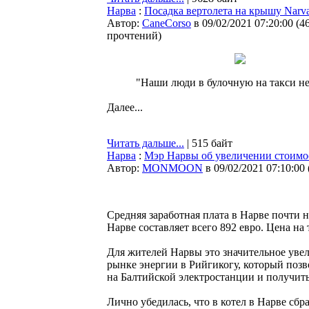
Нарва
:
Посадка вертолета на крышу Narv
Автор:
CaneCorso
в 09/02/2021 07:20:00
(
4
прочтений
)
"Наши люди в булочную на такси не 
Далее...
Читать дальше...
| 515 байт
Нарва
:
Мэр Нарвы об увеличении стоимо
Автор:
MONMOON
в 09/02/2021 07:10:00
Средняя заработная плата в Нарве почти н
Нарве составляет всего 892 евро. Цена на
Для жителей Нарвы это значительное увел
рынке энергии в Рийгикогу, который позв
на Балтийской электростанции и получит
Лично убедилась, что в котел в Нарве сбр