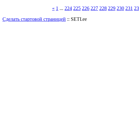
«
1
...
224
225
226
227
228
229
230
231
23
Сделать стартовой страницей
:: SETI.ee