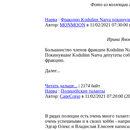
Фото из коллекции 
Нарва
:
Фракцию Kodulinn Narva покинули
Автор:
MONMOON
в 11/02/2021 07:30:00
Ирина Янов
Большинство членов фракции Kodulinn Nar
Покинувшие Kodulinn Narva депутаты соби
фракцию.
Далее...
Читать дальше...
| 2174 байт
Нарва
:
Полицейские таланты
Автор:
CaneCorso
в 11/02/2021 07:20:00
(
2
В рядах полиции есть очень много талан
очень успешными и в своих хобби - напр
Эдгар Олекс и Владислав Елисеев написал