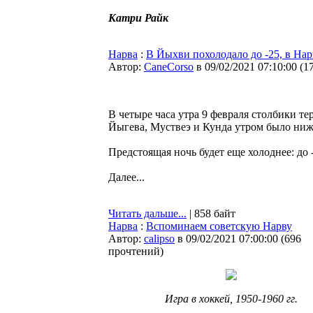
Катри Райк
Нарва
:
В Йыхви похолодало до -25, в Нар
Автор:
CaneCorso
в 09/02/2021 07:10:00
(
1
В четыре часа утра 9 февраля столбики те
Йыгева, Муствеэ и Кунда утром было ниже
Предстоящая ночь будет еще холоднее: до 
Далее...
Читать дальше...
| 858 байт
Нарва
:
Вспоминаем советскую Нарву
Автор:
calipso
в 09/02/2021 07:00:00
(
696
прочтений
)
Игра в хоккей, 1950-1960 гг.