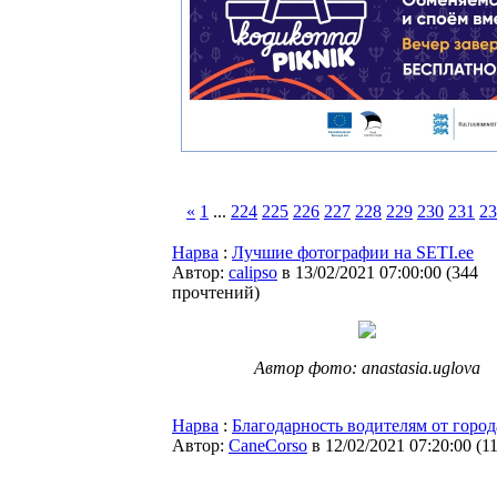
«
1
...
224
225
226
227
228
229
230
231
23
Нарва
:
Лучшие фотографии на SETI.ee
Автор:
calipso
в 13/02/2021 07:00:00
(
344
прочтений
)
Автор фото: anastasia.uglova
Нарва
:
Благодарность водителям от город
Автор:
CaneCorso
в 12/02/2021 07:20:00
(
1