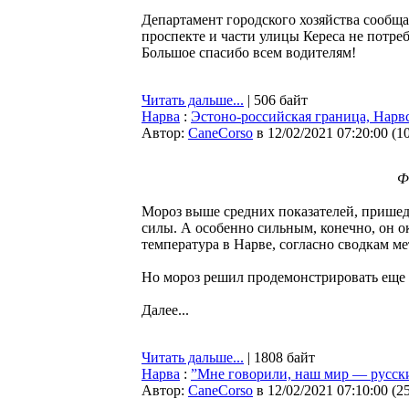
Департамент городского хозяйства сообщае
проспекте и части улицы Кереса не потр
Большое спасибо всем водителям!
Читать дальше...
| 506 байт
Нарва
:
Эстоно-российская граница, Нарвс
Автор:
CaneCorso
в 12/02/2021 07:20:00
(
1
Ф
Мороз выше средних показателей, пришед
силы. А особенно сильным, конечно, он ок
температура в Нарве, согласно сводкам 
Но мороз решил продемонстрировать еще 
Далее...
Читать дальше...
| 1808 байт
Нарва
:
”Мне говорили, наш мир — русски
Автор:
CaneCorso
в 12/02/2021 07:10:00
(
2