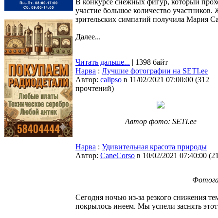
В конкурсе снежных фигур, который прох
участие большое количество участников. 
зрительских симпатий получила Мария Са
Далее...
Читать дальше...
| 1398 байт
Нарва
:
Лучшие фотографии на SETI.ee
Автор:
calipso
в 11/02/2021 07:00:00
(
312
прочтений
)
Автор фото: SETI.ee
Нарва
:
Удивительная красота природы
Автор:
CaneCorso
в 10/02/2021 07:40:00
(
2
Фотога
Сегодня ночью из-за резкого снижения те
покрылось инеем. Мы успели заснять это