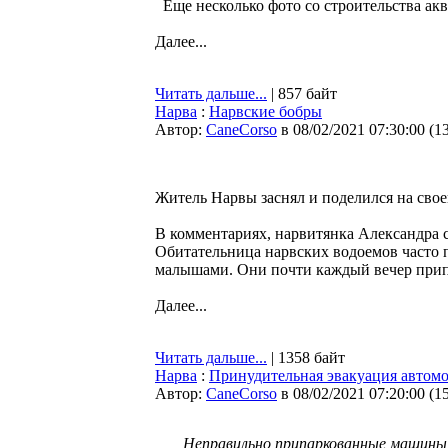
Еще несколько фото со строительства акв
Далее...
Читать дальше...
| 857 байт
Нарва
:
Нарвские бобры
Автор:
CaneCorso
в 08/02/2021 07:30:00
(
1
Житель Нарвы заснял и поделился на свое
В комментариях, нарвитянка Александра с
Обитательница нарвских водоемов часто п
малышами. Они почти каждый вечер прип
Далее...
Читать дальше...
| 1358 байт
Нарва
:
Принудительная эвакуация автом
Автор:
CaneCorso
в 08/02/2021 07:20:00
(
1
Неправильно припаркованные машины