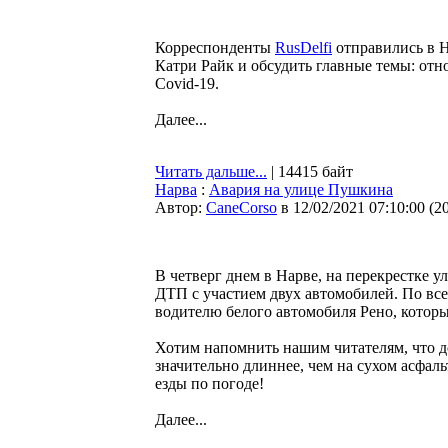
Корреспонденты
RusDelfi
отправились в Н
Катри Райк и обсудить главные темы: отн
Covid-19.
Далее...
Читать дальше...
| 14415 байт
Нарва
:
Авария на улице Пушкина
Автор:
CaneCorso
в 12/02/2021 07:10:00
(
2
В четверг днем в Нарве, на перекрестке 
ДТП с участием двух автомобилей. По все
водителю белого автомобиля Рено, которы
Хотим напомнить нашим читателям, что д
значительно длиннее, чем на сухом асфаль
езды по погоде!
Далее...