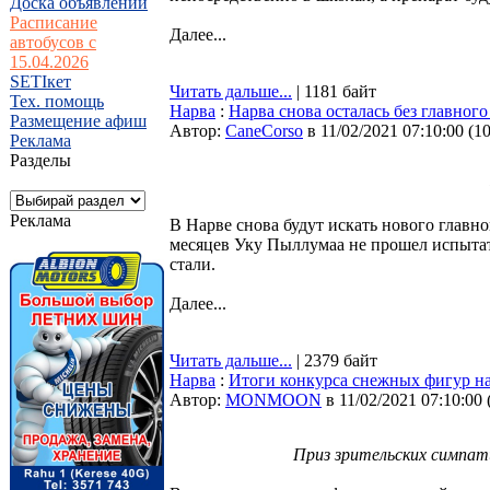
Доска объявлений
Расписание
Далее...
автобусов с
15.04.2026
SETIкет
Читать дальше...
| 1181 байт
Тех. помощь
Нарва
:
Нарва снова осталась без главного
Размещение афиш
Автор:
CaneCorso
в 11/02/2021 07:10:00
(
1
Реклама
Разделы
Реклама
В Нарве снова будут искать нового главно
месяцев Уку Пыллумаа не прошел испытат
стали.
Далее...
Читать дальше...
| 2379 байт
Нарва
:
Итоги конкурса снежных фигур на
Автор:
MONMOON
в 11/02/2021 07:10:00
Приз зрительских симпат