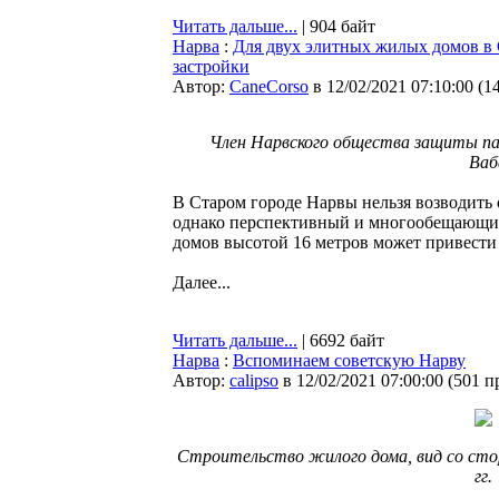
Читать дальше...
| 904 байт
Нарва
:
Для двух элитных жилых домов в 
застройки
Автор:
CaneCorso
в 12/02/2021 07:10:00
(
1
Член Нарвского общества защиты па
Ваб
В Старом городе Нарвы нельзя возводить 
однако перспективный и многообещающий
домов высотой 16 метров может привести 
Далее...
Читать дальше...
| 6692 байт
Нарва
:
Вспоминаем советскую Нарву
Автор:
calipso
в 12/02/2021 07:00:00
(
501 п
Строительство жилого дома, вид со сто
гг.