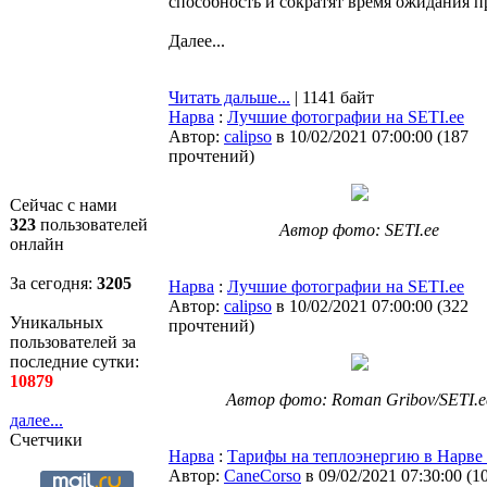
способность и сократят время ожидания 
Далее...
Читать дальше...
| 1141 байт
Нарва
:
Лучшие фотографии на SETI.ee
Автор:
calipso
в 10/02/2021 07:00:00
(
187
прочтений
)
Сейчас с нами
323
пользователей
Автор фото: SETI.ee
онлайн
За сегодня:
3205
Нарва
:
Лучшие фотографии на SETI.ee
Автор:
calipso
в 10/02/2021 07:00:00
(
322
Уникальных
прочтений
)
пользователей за
последние сутки:
10879
Автор фото: Roman Gribov/SETI.e
далее...
Счетчики
Нарва
:
Тарифы на теплоэнергию в Нарве м
Автор:
CaneCorso
в 09/02/2021 07:30:00
(
1