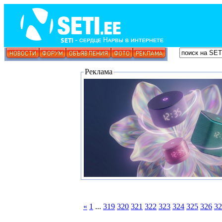
Реклама
«
1
...
319
320
321
322
323
324
325
326
32