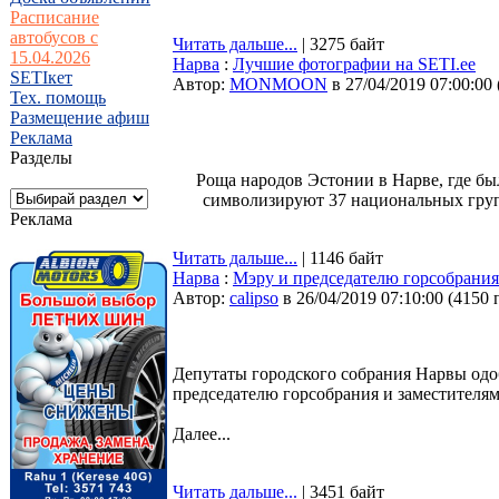
Расписание
автобусов с
Читать дальше...
| 3275 байт
15.04.2026
Нарва
:
Лучшие фотографии на SETI.ee
SETIкет
Автор:
MONMOON
в 27/04/2019 07:00:00
Тех. помощь
Размещение афиш
Реклама
Разделы
Роща народов Эстонии в Нарве, где бы
символизируют 37 национальных групп
Реклама
Читать дальше...
| 1146 байт
Нарва
:
Мэру и председателю горсобрания
Автор:
calipso
в 26/04/2019 07:10:00
(
4150 
Депутаты городского собрания Нарвы одоб
председателю горсобрания и заместителям
Далее...
Читать дальше...
| 3451 байт