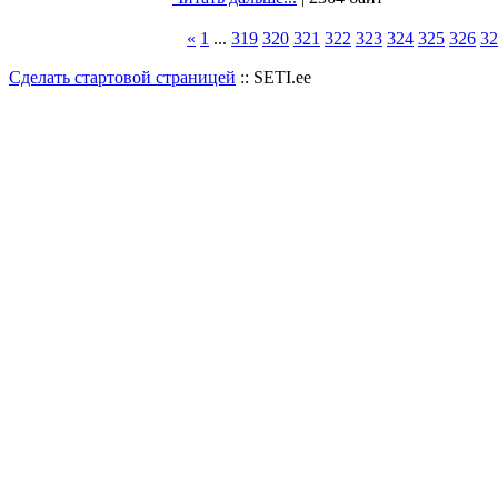
«
1
...
319
320
321
322
323
324
325
326
32
Сделать стартовой страницей
:: SETI.ee