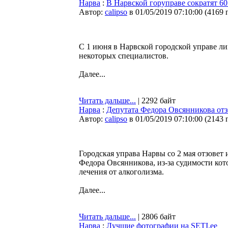
Нарва
:
В Нарвской горуправе сократят 60
Автор:
calipso
в 01/05/2019 07:10:00
(
4169 
С 1 июня в Нарвской городской управе л
некоторых специалистов.
Далее...
Читать дальше...
| 2292 байт
Нарва
:
Депутата Федора Овсянникова отз
Автор:
calipso
в 01/05/2019 07:10:00
(
2143 
Городская управа Нарвы со 2 мая отзовет
Федора Овсянникова, из-за судимости кот
лечения от алкоголизма.
Далее...
Читать дальше...
| 2806 байт
Нарва
:
Лучшие фотографии на SETI.ee