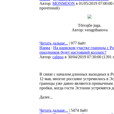
Автор:
MONMOON
в 01/05/2019 07:00:00
прочтений
)
Tõrvajõe juga.
Автор: veragribanova
Читать дальше...
| 977 байт
Нарва
:
На нарвском участке границы с Р
праздников будет настоящий коллапс?
Автор:
calipso
в 30/04/2019 07:30:00
(
1391 
В связи с началом длинных выходных в Рос
12 мая, многие россияне устремились в Э
границы уже давно являются привычным д
пробки, когда гости Эстонии устремятся 
Далее...
Читать дальше...
| 5474 байт