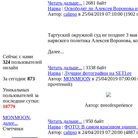
Читать дальше...
| 2681 байт
Нарва
:
Освободят ли Алексея Воронова из
Автор:
calipso
в 25/04/2019 07:10:00
(
1902 
Тартуский окружной суд не позднее 3 мая
нарвского политика Алексея Воронова, ко
Далее...
Сейчас с нами
324
пользователей
онлайн
Читать дальше...
| 3338 байт
Нарва
:
Лучшие фотографии на SETI.ee
За сегодня:
873
Автор:
MONMOON
в 25/04/2019 07:00:00
прочтений
)
Уникальных
пользователей за
последние сутки:
Автор: treeofexperience
10779
MONMOON
,
Читать дальше...
| 950 байт
далее...
Нарва
:
ФОТО: В самом красивом здании 
Счетчики
Автор:
calipso
в 24/04/2019 07:20:00
(
4887 