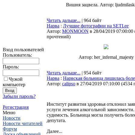
Вишня зацвела. Автор: ljudmilas
Читать дальше...
| 964 байт
Нарва
:
Лучшие фотографии на SETI.ee
Автор:
MONMOON
в 28/04/2019 07:00:00
прочтений
)
Вход пользователей
Пользователь:
Автор: her_infernal_majesty
Пароль:
Читать дальше...
| 954 байт
Нарва
:
Нарвская больница лишилась боле
Чужой
Автор:
calipso
в 27/04/2019 07:10:00
(
4534 
компьютер
Забыли пароль?
Институт развития здоровья отклонил зая
Регистрация
услуги лечения алкогольной зависимости
Меню
судимость. Больница могла получить боле
Новости
депутата.
Новости читателей
Форум
Далее...
Доска объявлений