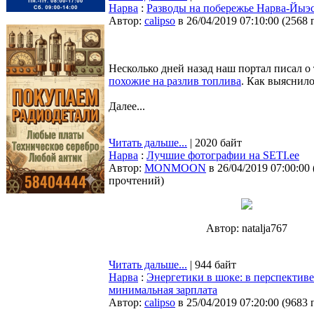
Нарва
:
Разводы на побережье Нарва-Йыэ
Автор:
calipso
в 26/04/2019 07:10:00
(
2568 
Несколько дней назад наш портал писал о
похожие на разлив топлива
. Как выяснило
Далее...
Читать дальше...
| 2020 байт
Нарва
:
Лучшие фотографии на SETI.ee
Автор:
MONMOON
в 26/04/2019 07:00:00
прочтений
)
Автор: natalja767
Читать дальше...
| 944 байт
Нарва
:
Энергетики в шоке: в перспективе
минимальная зарплата
Автор:
calipso
в 25/04/2019 07:20:00
(
9683 