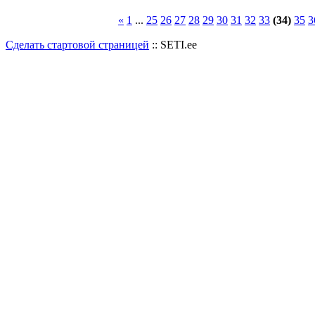
«
1
...
25
26
27
28
29
30
31
32
33
(34)
35
3
Сделать стартовой страницей
:: SETI.ee