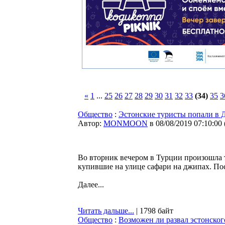
«
1
...
25
26
27
28
29
30
31
32
33
(34)
35
3
Общество
:
Эстонские туристы попали в Д
Автор:
MONMOON
в 08/08/2019 07:10:00
Во вторник вечером в Турции произошла т
купившие на улице сафари на джипах. П
Далее...
Читать дальше...
| 1798 байт
Общество
:
Возможен ли развал эстонског