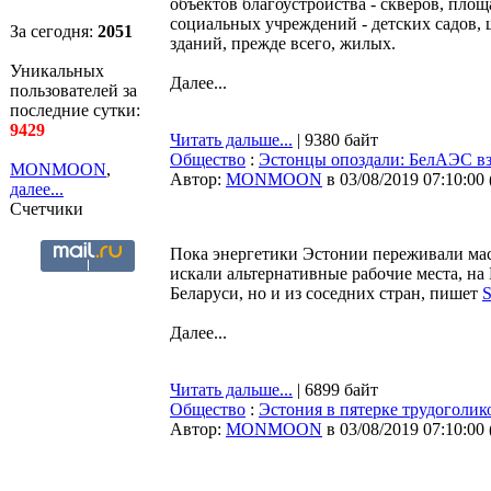
объектов благоустройства - скверов, пло
социальных учреждений - детских садов,
За сегодня:
2051
зданий, прежде всего, жилых.
Уникальных
Далее...
пользователей за
последние сутки:
9429
Читать дальше...
| 9380 байт
Общество
:
Эстонцы опоздали: БелАЭС взя
MONMOON
,
Автор:
MONMOON
в 03/08/2019 07:10:00
далее...
Счетчики
Пока энергетики Эстонии переживали мас
искали альтернативные рабочие места, на
Беларуси, но и из соседних стран, пишет
S
Далее...
Читать дальше...
| 6899 байт
Общество
:
Эстония в пятерке трудоголик
Автор:
MONMOON
в 03/08/2019 07:10:00