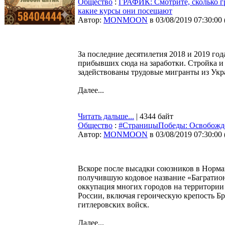
Общество
:
ГРАФИК: Смотрите, сколько гр
какие курсы они посещают
Автор:
MONMOON
в 03/08/2019 07:30:00
За последние десятилетия 2018 и 2019 го
прибывших сюда на заработки. Стройка и
задействованы трудовые мигранты из Укр
Далее...
Читать дальше...
| 4344 байт
Общество
:
#СтраницыПобеды: Освобожде
Автор:
MONMOON
в 03/08/2019 07:30:00
Вскоре после высадки союзников в Норма
получившую кодовое название «Багратион».
оккупация многих городов на территории
России, включая героическую крепость Б
гитлеровских войск.
Далее...