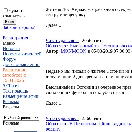
Житель Лос-Анджелеса рассказал о секрет
Чужой
сестру или девушку.
компьютер
Далее...
Забыли пароль?
Регистрация
Читать дальше...
| 2056 байт
Меню
Общество
:
Высланный из Эстонии россия
Новости
Автор:
MONMOON
в 05/08/2019 07:30:00
Новости читателей
Форум
Доска объявлений
Расписание
Недавно мы писали о жителе Эстонии из Р
автобусов с
получивший 2 дня ареста и лишившийся 
15.04.2026
SETIкет
Высланный из Эстонии за очередное прев
Тех. помощь
сильнейших футбольных клубов страны - 
Размещение афиш
Реклама
Далее...
Разделы
Читать дальше...
| 2366 байт
Реклама
Общество
:
В Печорском районе водитель 
родину