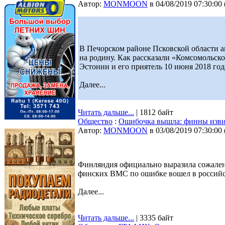
Автор:
MONMOON
в 04/08/2019 07:30:00
В Печорском районе Псковской области ав
на родину. Как рассказали «Комсомольск
Эстонии и его приятель 10 июня 2018 год
Далее...
Читать дальше...
| 1812 байт
Общество
:
Ошибочка вышла: финны извин
Автор:
MONMOON
в 03/08/2019 07:30:00
Финляндия официально выразила сожалени
финских ВМС по ошибке вошел в российс
Далее...
Читать дальше...
| 3335 байт