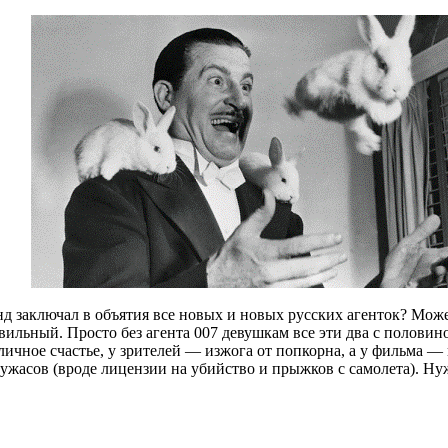
 заключал в объятия все новых и новых русских агенток? Может,
льный. Просто без агента 007 девушкам все эти два с половино
ичное счастье, у зрителей — изжога от попкорна, а у фильма —
х ужасов (вроде лицензии на убийство и прыжков с самолета). Н