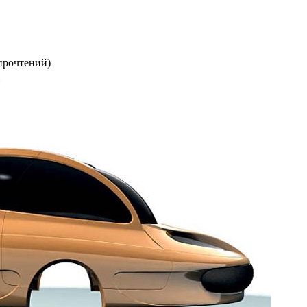
прочтений
)