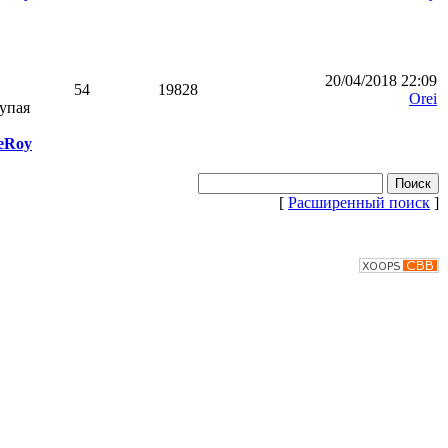
20/04/2018 22:09
54
19828
Orei
тупая
eRoy
[
Расширенный поиск
]