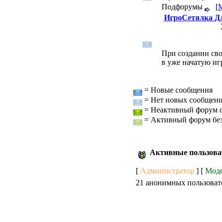
Подфорумы
[
ИгроСетялка Д
При создании сво
в уже начатую игр
= Новые сообщения
= Нет новых сообщен
= Неактивный форум с
= Активный форум без
Активные пользова
[
Администратор
] [
Мод
21 анонимных пользоват