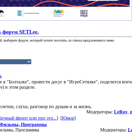
 форум SETI.ee.
, выберите форум, который хотите посетить, из списка предложенного ниже.
ь
е в "Болталке", провести досуг в "ИгроСетялке", поделится впе
е) в этом разделе.
плетни, слухи, разговор по душам и за жизнь.
Модераторы:
LeRoy
,
ичный фронт или про это...
] [
Юмор
]
 Фильмы, Программы
Фильмы, Программы
Модераторы:
L