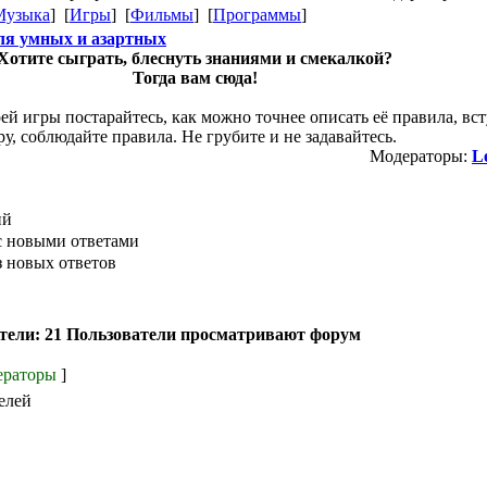
Музыка
] [
Игры
] [
Фильмы
] [
Программы
]
ля умных и азартных
Хотите сыграть, блеснуть знаниями и смекалкой?
Тогда вам сюда!
ей игры постарайтесь, как можно точнее описать её правила, вс
у, соблюдайте правила. Не грубите и не задавайтесь.
Модераторы:
L
ий
 новыми ответами
 новых ответов
тели: 21 Пользователи просматривают форум
ераторы
]
елей