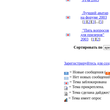
Лучший аватар
на форуме 2003
[
1
][
2
][
3
]...[
5
]
"Пять вопросов
для призеров"
2003
[
1
][
2
]
Сортировать по
Зарегистрируйтесь для соз
= Новые сообщения (
= Нет новых сообщений
= Тема заблокирована
= Тема прикреплена.
= Тема сделана дайджес
= Тема имеет опрос