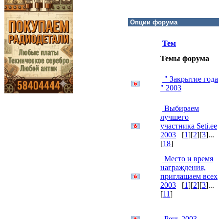
Тем
Темы форума
" Закрытие года
" 2003
Выбираем
лучшего
участника Seti.ee
2003
[
1
][
2
][
3
]...
[
18
]
Место и время
награждения,
приглашаем всех
2003
[
1
][
2
][
3
]...
[
11
]
Речь 2003