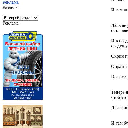
Реклама
Разделы
И там вп
Реклама
Дальше у
оставляе
И в след
следущую
Скрин пр
Обратите
Все оста
Теперь н
чтоб это
Для этог
И там б