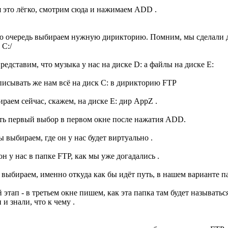
я это лёгко, смотрим сюда и нажимаем ADD .
ю очередь выбираем нужную дирикторию. Помним, мы сделали ди
 C:/
редставим, что музыка у нас на диске D: а файлы на диске E:
писывать же нам всё на диск C: в дирикторию FTP
аем сейчас, скажем, на диске E: дир AppZ .
сть первый выбор в первом окне после нажатия ADD.
 выбираем, где он у нас будет виртуально .
он у нас в папке FTP, как мы уже догадались .
 выбираем, именно откуда как бы идёт путь, в нашем варианте п
 этап - в третьем окне пишем, как эта папка там будет называтьс
и знали, что к чему .