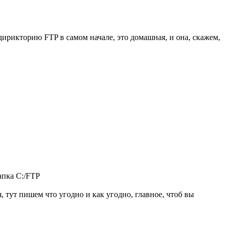
рикторию FTP в самом начале, это домашная, и она, скажем,
апка C:/FTP
я, тут пишем что угодно и как угодно, главное, чтоб вы