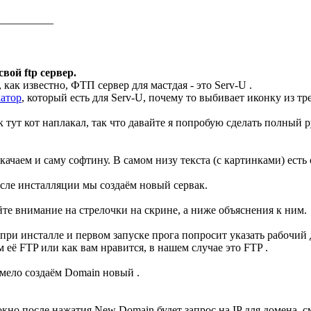
__________
вой ftp сервер.
как известно, ФТП сервер для мастдая - это Serv-U .
атор
, который есть для Serv-U, почему то выбивает иконку из тре
 тут кот наплакал, так что давайте я попробую сделать полный р
качаем и саму софтину. В самом низу текста (с картинками) есть
осле инсталляции мы создаём новый сервак.
те внимание на стрелочки на скрине, а ниже объяснения к ним.
 при инсталле и первом запуске прога попросит указать рабочий
 её FTP или как вам нравится, в нашем случае это FTP .
смело создаём Domаin новый .
окно после нажатия New Domain будет запрос на IP для домена, 