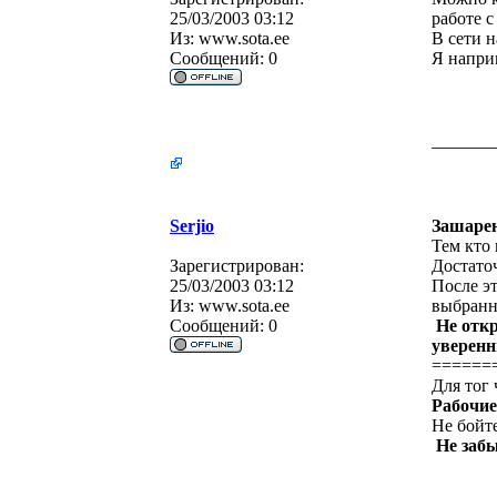
25/03/2003 03:12
работе с
Из:
www.sota.ee
В сети н
Сообщений:
0
Я напри
_______
Serjio
Зашарен
Тем кто 
Зарегистрирован:
Достато
25/03/2003 03:12
После э
Из:
www.sota.ee
выбранн
Сообщений:
0
Не отк
уверенн
======
Для тог
Рабочие
Не бойт
Не заб