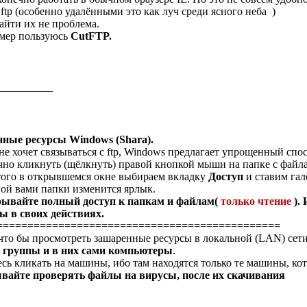
 ftp (особенно удалёнными это как луч среди ясного неба
)
айти их не проблема.
мер пользуюсь
CutFTP.
__________
ные ресурсы Windows (Shara).
не хочет связываться с ftp, Windows предлагает упрощенный спо
чно кликнуть (щёлкнуть) правой кнопкой мыши на папке с файл
того в открывшемся окне выбираем вкладку
Доступ
и ставим га
ой вами папки изменится ярлык.
рывайте полный доступ к папкам и файлам(
только чтение
). 
ы в своих действиях.
==============================================
 что бы просмотреть зашаренные ресурсы в локальной (LAN) се
 группы и в них сами компьютеры
.
есь кликать на машины, ибо там находятся только те машины, ко
ывайте проверять файлы на вирусы, после их скачивания