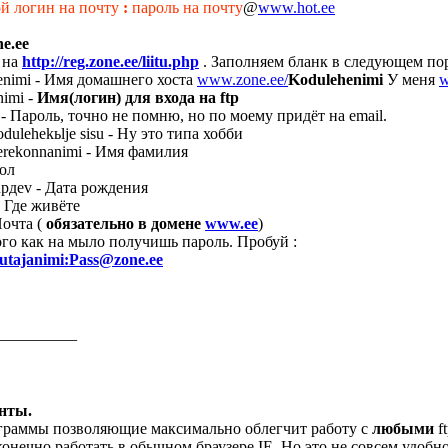
й логин на почту
:
пароль на почту
@
www.hot.ee
e.ee
 на
http://reg.zone.ee/liitu.php
. Заполняем бланк в следующем по
enimi - Имя домашнего хоста
www.zone.ee/
Kodulehenimi
У меня
w
nimi -
Имя(логин) для входа на ftp
 - Пароль, точно не помню, но по моему придёт на email.
odulehekьlje sisu - Ну это типа хобби
perekonnanimi - Имя фамилия
Пол
upдev - Дата рождения
- Где живёте
Почта (
обязательно в домене
www.ee
)
ого как на мыло получишь пароль. Пробуй :
sutajanimi:Pass@zone.ee
__________
енты.
граммы позволяющие максимально облегчит работу с
любыми
f
нечно работать в обычном браузере IE. Но это не совсем удобно