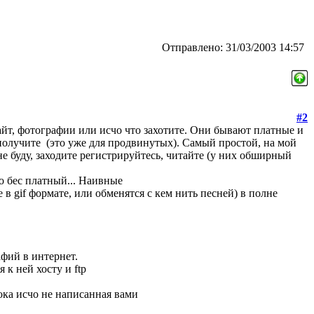
Отправлено: 31/03/2003 14:57
#2
айт, фотографии или исчо что захотите. Они бывают платные и
 получите
(это уже для продвинутых). Самый простой, на мой
не буду, заходите регистрируйтесь, читайте (у них обширный
но бес платный... Наивные
 gif формате, или обменятся с кем нить песней) в полне
фий в интернет.
 к ней хосту и ftp
ока исчо не написанная вами