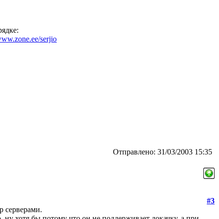
рядке:
ww.zone.ee/serjio
Отправлено: 31/03/2003 15:35
#3
tp серверами.
, ну хотя бы потому что он не поддерживает докачку, а при