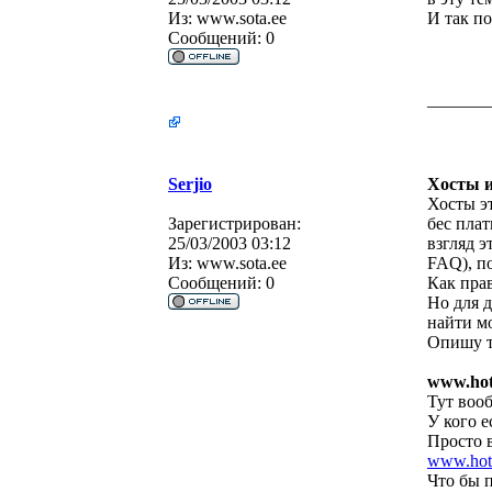
Из:
www.sota.ee
И так п
Сообщений:
0
_______
Serjio
Хосты и
Хосты э
Зарегистрирован:
бес плат
25/03/2003 03:12
взгляд э
Из:
www.sota.ee
FAQ), по
Сообщений:
0
Как пра
Но для д
найти м
Опишу т
www.hot
Тут воо
У кого е
Просто в
www.hot.
Что бы п