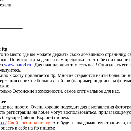
оехали
__________
 ftp
то то место где вы можете держать свою домашнюю страничку, с
ные. Понятно что за деньги вам предложат то что без них вы не
то
www.narod.ru
. Для начинающих там есть всё ! Описывать его 
льзуйтесь.
вило к хосту прилагается ftp. Многие стараются найти большой 
ержания своих не больших файлов (например подпись на форуме в
ожно.
олько Эстонские возможности, самое оптимальное для нас.
.ee
бще всё просто
Очень хорошо подходит для выставления фотогра
сть регистрация на hot.ee могут воспользоваться, прилагающемуся
 браузире (Internrt Expiore) пишем:
ee/
Свой логин на почту.
Это будет ваша домашняя страничка, п
опасть к себе на ftp пишем: