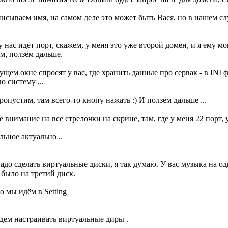
исываем имя, на самом деле это может быть Вася, но в нашем сл
 нас идёт порт, скажем, у меня это уже второй домен, и я ему мог
м, ползём дальше.
ущем окне спросят у вас, где хранить данные про сервак - в INI 
 систему ...
опустим, там всего-то кнопу нажать :) И ползём дальше ...
 внимание на все стрелочки на скрине, там, где у меня 22 порт, у
льное актуально ..
адо сделать виртуальные диски, я так думаю. У вас музыка на одн
 было на третий диск.
о мы идём в Setting
удем настраивать виртуальные диры .