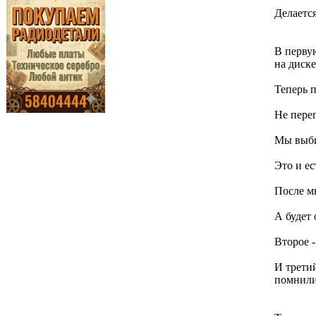
Делаетс
В перву
на диске
Теперь п
Не пере
Мы выбир
Это и е
После мы
А будет 
Второе -
И третий
помнили 