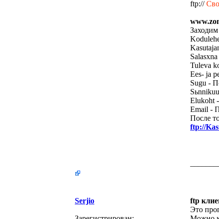
ftp://
Сво
www.zon
Заходим
Koduleh
Kasutaja
Salasхna
Tuleva k
Ees- ja 
Sugu - 
Sьnniku
Elukoht 
Email - 
После т
ftp://Ka
_______
Serjio
ftp кли
Это про
Зарегистрирован:
Можно ко