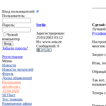
_______
Вход пользователей
Пользователь:
Serjio
Сделай с
Пароль:
Лучший, 
Зарегистрирован:
Русифик
Чужой
25/03/2003 03:12
компьютер
Из:
www.sota.ee
Настроек
Сообщений:
0
многим.
Забыли пароль?
Заодно с
Регистрация
Меню
Итак, п
Новости
Новости читателей
Обращай
Форум
Доска объявлений
Так вот,
Расписание
называем
автобусов с
15.04.2026
Теперь 
SETIкет
Тех. помощь
Размещение афиш
Первое 