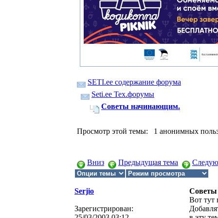
SETI.ee содержание форума
Seti.ee Тех.форумы
Советы начинающим.
Просмотр этой темы: 1 анонимных поль
Вниз
Предыдущая тема
Следую
Serjio
Советы
Вот тут
Зарегистрирован:
Добавля
25/03/2003 03:12
в эту тем