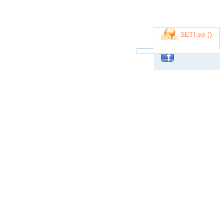
SETI.ee (
)