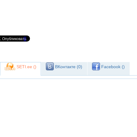
0
SETI.ee (
)
ВКонтакте (
0
)
Facebook (
)