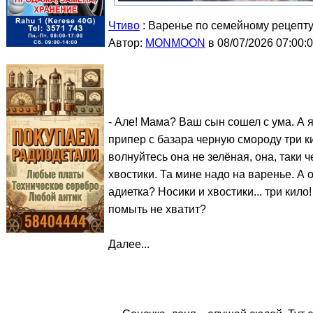
Чтиво
: Варенье по семейному рецепт
Автор:
MONMOON
в 08/07/2026 07:00:
- Але! Мама? Ваш сын сошел с ума. А я
припер с базара черную смороду три ки
волнуйтесь она не зелёная, она, таки ч
хвостики. Та мине надо на варенье. А 
адиетка? Носики и хвостики... три кило
помыть не хватит?
Далее...