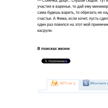
— Сонечка, доця... слушай сюдой. Тут 
участия в варенье, то дай ему миникюр
сама будешь варить, то обрезать не на
счастье. А Фима, если хочет, пусть сд
один раз повелся на этот мой приемчик
касрули.
В поисках жизни
0
SETI.ee (
)
ВКонтакте 