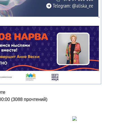
ете
00:00
(
3088 прочтений
)