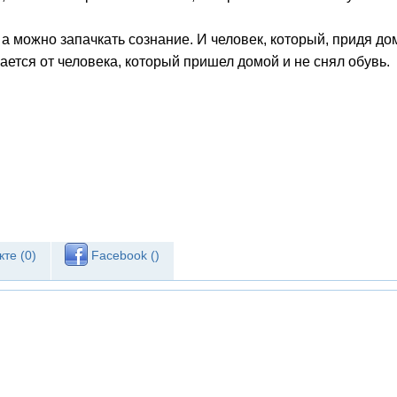
 а можно запачкать сознание. И человек, который, придя до
ается от человека, который пришел домой и не снял обувь.
те (
0
)
Facebook (
)