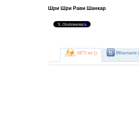
Шри Шри Рави Шанкар
0
SETI.ee (
)
ВКонтакте 