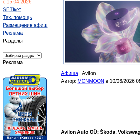
с 15.04.2026
SETIкет
Тех. помощь
Размещение афиш
Реклама
Разделы
Реклама
Афиша
: Avilon
Автор:
MONMOON
в 10/06/2026 0
Avilon Auto OÜ: Škoda, Volkswa