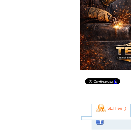
0
SETI.ee (
)