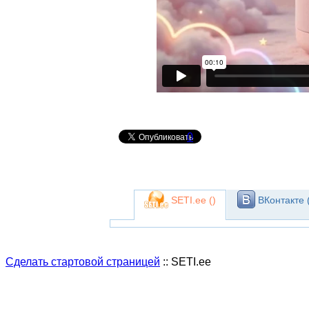
0
SETI.ee (
)
ВКонтакте 
Сделать стартовой страницей
:: SETI.ee