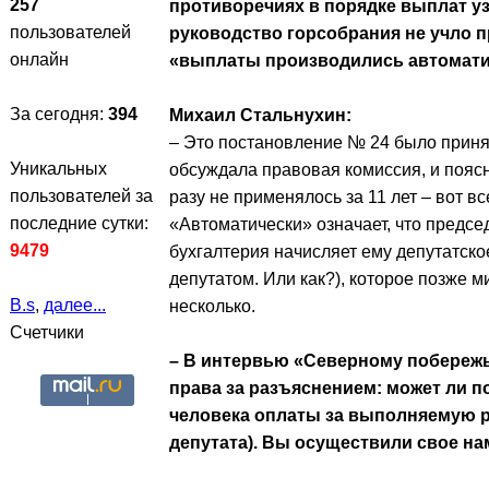
257
противоречиях в порядке выплат уз
пользователей
руководство горсобрания не учло п
онлайн
«выплаты производились автомати
За сегодня:
394
Михаил Стальнухин:
– Это постановление № 24 было принято
Уникальных
обсуждала правовая комиссия, и поясни
пользователей за
разу не применялось за 11 лет – вот вс
последние сутки:
«Автоматически» означает, что председ
9479
бухгалтерия начисляет ему депутатско
депутатом. Или как?), которое позже 
B.s
,
далее...
несколько.
Счетчики
– В интервью «Северному побережь
права за разъяснением: может ли 
человека оплаты за выполняемую ра
депутата). Вы осуществили свое н