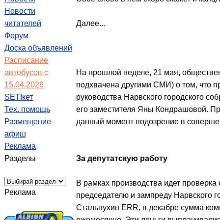
Новости
читателей
Далее...
Форум
Доска объявлений
Расписание
автобусов с
На прошлой неделе, 21 мая, обществе
15.04.2026
подхвачена другими СМИ) о том, что 
SETIкет
руководства Нарвского городского со
Тех. помощь
его заместителя Яны Кондрашовой. Пр
Размещение
данный момент подозрение в соверше
афиш
Реклама
Разделы
За депутатскую работу
В рамках производства идет проверка
Реклама
председателю и зампреду Нарвского г
Стальнухин ERR, в декабре сумма комп
ежемесячно. Эти деньги выплачивались