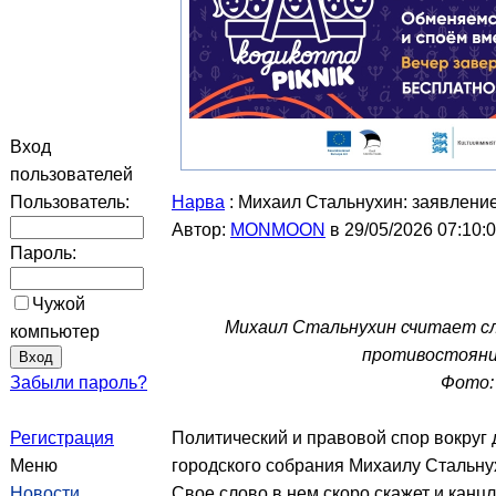
Вход
пользователей
Пользователь:
Нарва
: Михаил Стальнухин: заявлени
Автор:
MONMOON
в 29/05/2026 07:10:
Пароль:
Чужой
Михаил Стальнухин считает с
компьютер
противостояния
Забыли пароль?
Фото: 
Регистрация
Политический и правовой спор вокруг
Меню
городского собрания Михаилу Стальну
Новости
Свое слово в нем скоро скажет и канц