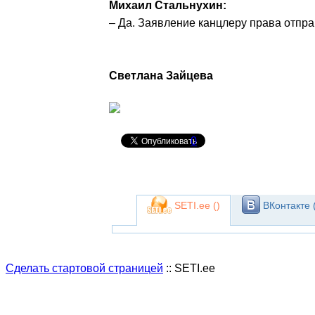
Михаил Стальнухин:
– Да. Заявление канцлеру права отпра
Светлана Зайцева
0
SETI.ee (
)
ВКонтакте 
Сделать стартовой страницей
:: SETI.ee