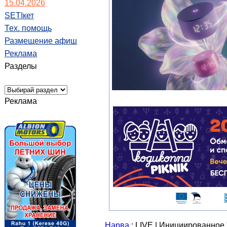
15.04.2026
SETIкет
Тех. помощь
Размещение афиш
Реклама
Разделы
Реклама
Нарва
: LIVE | Инициированное