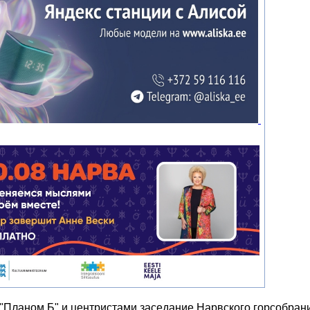
 "Планом Б" и центристами заседание Нарвского горсобран