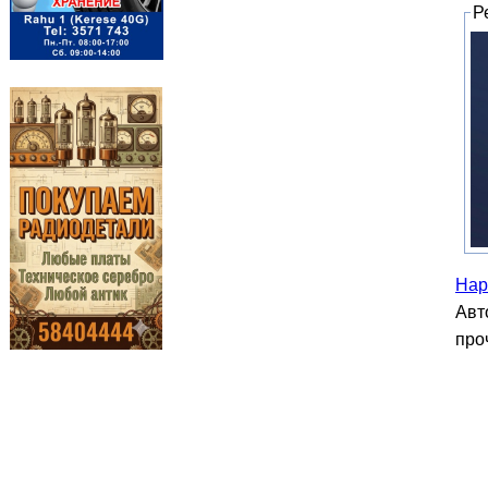
Р
Нар
Авт
про