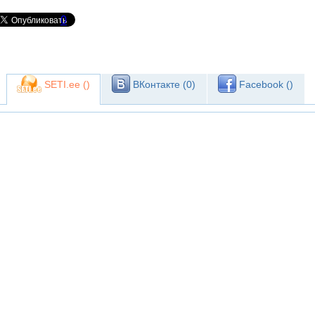
0
SETI.ee (
)
ВКонтакте (
0
)
Facebook (
)