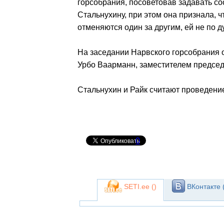
горсобрания, посоветовав задавать с
Стальнухину, при этом она признала, ч
отменяются один за другим, ей не по д
На заседании Нарвского горсобрания 
Урбо Ваарманн, заместителем председа
Стальнухин и Райк считают проведени
0
SETI.ee (
)
ВКонтакте 