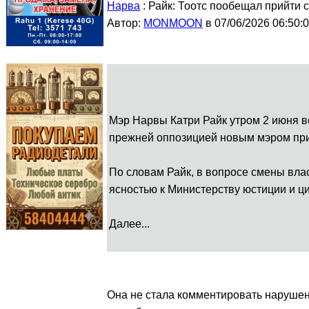
Нарва
: Райк: Тоотс пообещал прийти 
Автор:
MONMOON
в 07/06/2026 06:50:
Мэр Нарвы Катри Райк утром 2 июня в
прежней оппозицией новым мэром при
По словам Райк, в вопросе смены влас
ясностью к Министерству юстиции и ц
Далее...
Она не стала комментировать нарушен