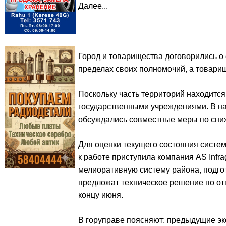
Далее...
Город и товарищества договорились о 
пределах своих полномочий, а товари
Поскольку часть территорий находится
государственными учреждениями. В на
обсуждались совместные меры по сни
Для оценки текущего состояния систем
к работе приступила компания AS Infr
мелиоративную систему района, подго
предложат техническое решение по от
концу июня.
В горуправе поясняют: предыдущие эк