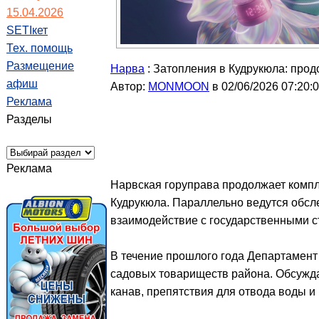
15.04.2026
SETIкет
Тех. помощь
Размещение
Нарва
: Затопления в Кудрукюла: про
афиш
Автор:
MONMOON
в 02/06/2026 07:20:
Реклама
Разделы
Реклама
Нарвская горуправа продолжает компл
Кудрукюла. Параллельно ведутся обсл
взаимодействие с государственными с
В течение прошлого года Департамент 
садовых товариществ района. Обсужд
канав, препятствия для отвода воды и