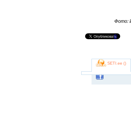
Фото: 
0
SETI.ee (
)