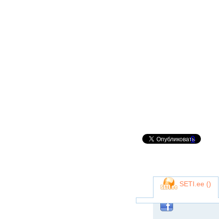
0
SETI.ee (
)