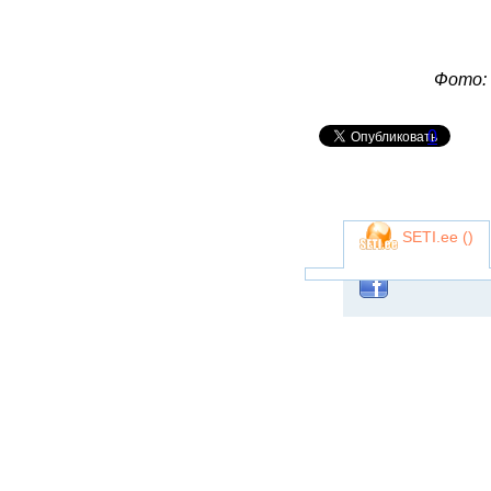
Фото:
0
SETI.ee (
)