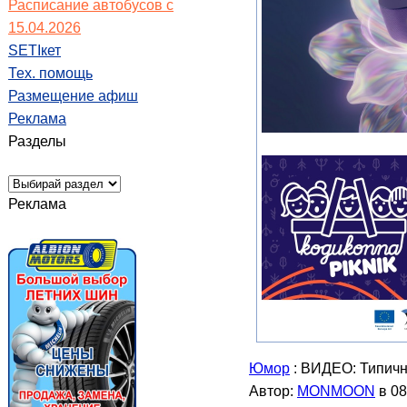
Расписание автобусов с
15.04.2026
SETIкет
Тех. помощь
Размещение афиш
Реклама
Разделы
Реклама
Юмор
: ВИДЕО: Типичн
Автор:
MONMOON
в 08