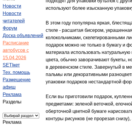
подходят для упаковки бутылок с дру
Новости
используют более изысканную упаковку
Новости
читателей
В этом году популярна яркая, блестящ
Форум
стиле - расшитая бисером, украшенна
Доска объявлений
колокольчиками, скелетированными ли
Расписание
подарок можно не только в бумагу и ф
автобусов с
материала использовать натуральную 
15.04.2026
цвета, обычно заворачивают букеты, н
SETIкет
в деревенском стиле. Завернутый в 
Тех. помощь
пальмы или декоративными разноцвет
Размещение
упаковки подарков нестандартной фор
афиш
Реклама
Если вы приготовили подарок, купленн
Разделы
предметами: зеленой веточкой, елочно
оберточной цветной бумаге нарисовать 
контуры рисунков (не прорезая снизу),
Реклама