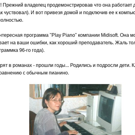
! Прежний владелец продемонстрировав что она работает д
к чуствовал). И вот привезя домой и подключив ее к компьют
полностью.
тересная программа "Play Piano" компании Midisoft. Она м
ает на ваши ошибки, как хороший преподаватель. Жаль толь
граммка 96-го года).
рят в романах - прошли годы... Родились и подросли дети. 
 сравнению с обычным пианино.