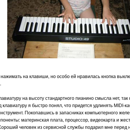
нажимать на клавиши, но особо ей нравилась кнопка выклю
.
лавиатуру на высоту стандартного пианино смысла нет, так 
 клавиатуру я быстро понял, что придется удлинять MIDI-ка
струмент. Покопавшись в запасниках компьютерного желез
поненты: материнская плата, процессор, видеокарта и жест
 Хороший человек из сервисной службы подарил мне перед 