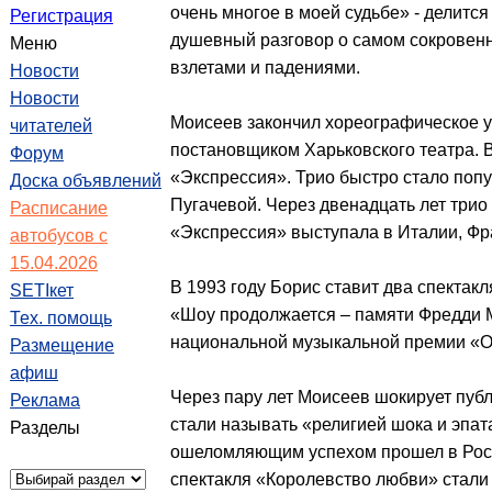
очень многое в моей судьбе» - делится
Регистрация
душевный разговор о самом сокровенно
Меню
взлетами и падениями.
Новости
Новости
Моисеев закончил хореографическое у
читателей
постановщиком Харьковского театра. В 
Форум
«Экспрессия». Трио быстро стало попу
Доска объявлений
Пугачевой. Через двенадцать лет трио
Расписание
«Экспрессия» выступала в Италии, Ф
автобусов с
15.04.2026
В 1993 году Борис ставит два спектак
SETIкет
«Шоу продолжается – памяти Фредди М
Тех. помощь
национальной музыкальной премии «О
Размещение
афиш
Через пару лет Моисеев шокирует публ
Реклама
стали называть «религией шока и эпат
Разделы
ошеломляющим успехом прошел в Росси
спектакля «Королевство любви» стали 