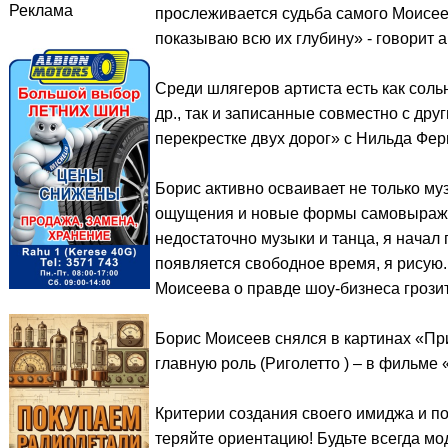
Реклама
прослеживается судьба самого Моисеев
показываю всю их глубину» - говорит а
Среди шлягеров артиста есть как сол
др., так и записанные совместно с др
перекрестке двух дорог» с Нильда Фер
Борис активно осваивает не только му
ощущения и новые формы самовыражени
недостаточно музыки и танца, я начал 
появляется свободное время, я рисую.
Моисеева о правде шоу-бизнеса грозит
Борис Моисеев снялся в картинах «Пр
главную роль (Риголетто ) – в фильме
Критерии создания своего имиджа и п
теряйте ориентацию! Будьте всегда мод