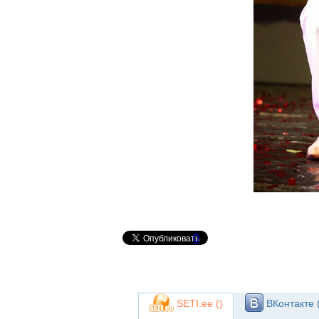
0
SETI.ee (
)
ВКонтакте 