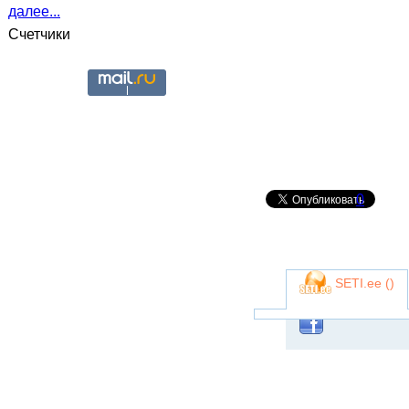
далее...
Счетчики
0
SETI.ee (
)