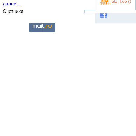
SETI.ee (
)
далее...
Счетчики