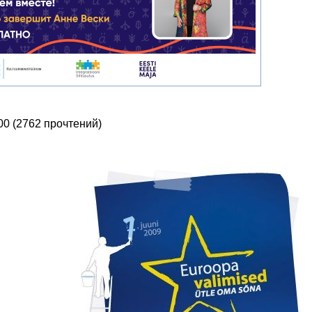
00
(
2762 прочтений
)