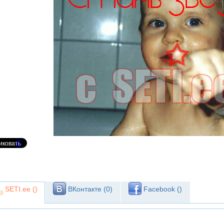
0
SETI.ee (
)
ВКонтакте (
0
)
Facebook (
)