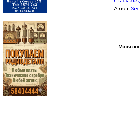
Стань звез
Автор:
Serj
Меня зо