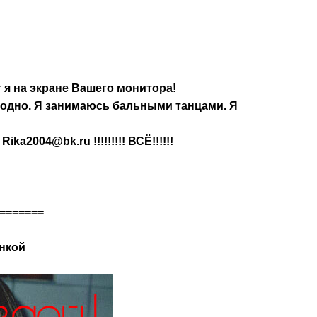
 я на экране Вашего монитора!
олодно. Я занимаюсь бальными танцами. Я
a2004@bk.ru !!!!!!!!! ВСЁ!!!!!!
=======
инкой