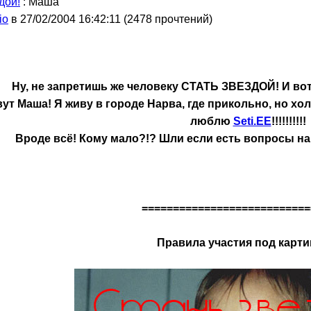
дой!
: Маша
io
в 27/02/2004 16:42:11
(
2478 прочтений
)
Ну, не запретишь же человеку СТАТЬ ЗВЕЗДОЙ! И вот
вут Маша! Я живу в городе Нарва, где прикольно, но х
люблю
Seti.EE
!!!!!!!!!!
Вроде всё! Кому мало?!? Шли если есть вопросы на Rik
===========================
Правила участия под карт