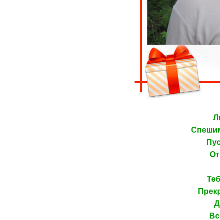
Л
Спешим
Пус
От
Те
Прекр
Д
Вс