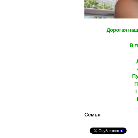
Дорогая наш
В т
Пу
П
Т
Семья
0