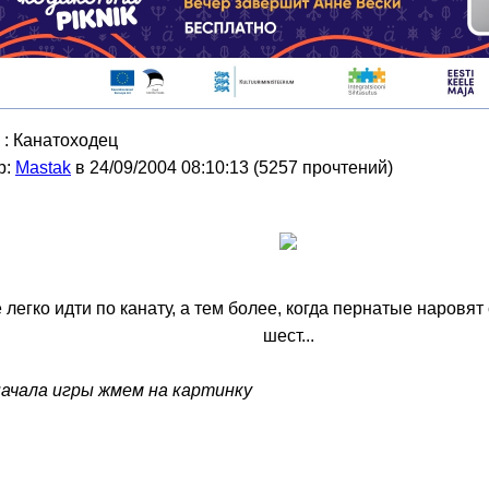
: Канатоходец
р:
Мastak
в 24/09/2004 08:10:13
(
5257 прочтений
)
 легко идти по канату, а тем более, когда пернатые наровят 
шест...
начала игры жмем на картинку