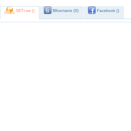
SETI.ee (
)
ВКонтакте (
0
)
Facebook (
)