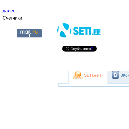
далее...
Счетчики
0
SETI.ee (
)
ВКон