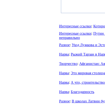
Интересные ссылки
:
Котиро
Интересные ссылки
:
Путин 
неправильно
Разное
:
Уход Лужкова и Эст
Нарва
:
Рыжий Тарзан в Нар
Творчество
:
Афганистан: Ав
Нарва
:
Это мировая столица
Нарва
:
А что, строительств
Нарва
:
Благодарность
Разное
:
В школах Латвии бу