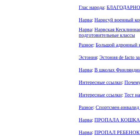
Глас народа
:
БЛАГОДАРНО
Нарва
:
Нарисуй военный кор
Нарва
:
Нарвская Кесклиннас
подготовительные классы
Разное
:
Большой адронный к
Эстония
:
Эстония de facto з
Нарва
:
В школах Финляндии
Интересные ссылки
:
Почему
Интересные ссылки
:
Тест н
Разное
:
Спортсмен-инвалид
Нарва
:
ПРОПАЛА КОШКА
Нарва
:
ПРОПАЛ РЕБЕНОК