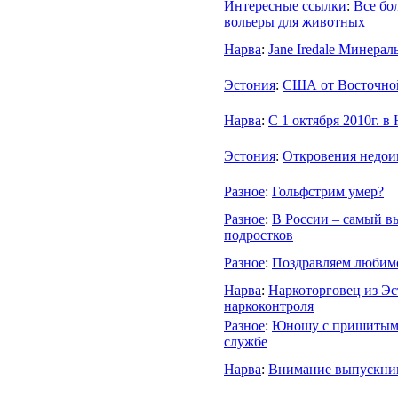
Интересные ссылки
:
Все бо
вольеры для животных
Нарва
:
Jane Iredale Минерал
Эстония
:
США от Восточной
Нарва
:
C 1 октября 2010г. 
Эстония
:
Откровения недои
Разное
:
Гольфстрим умер?
Разное
:
В России – самый в
подростков
Разное
:
Поздравляем любимо
Нарва
:
Наркоторговец из Эс
наркоконтроля
Разное
:
Юношу с пришитыми
службе
Нарва
:
Внимание выпускни