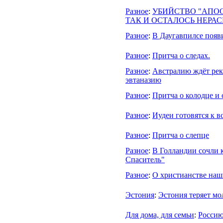
Разное
:
УБИЙСТВО "АПО
ТАК И ОСТАЛОСЬ НЕРА
Разное
:
В Даугавпилсе появи
Разное
:
Притча о следах.
Разное
:
Австралию ждёт ре
эвтаназию
Разное
:
Притча о колодце и 
Разное
:
Иудеи готовятся к в
Разное
:
Притча о слепце
Разное
:
В Голландии сочли 
Спаситель"
Разное
:
О христианстве наш
Эстония
:
Эстония теряет мо
Для дома, для семьи
:
Россию