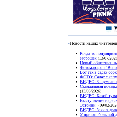
Новости наших читателе
Когда-то популярны
заброшек
(13/07/202
Новый общественный
Фотомарафон "Вспом
Вот так в садах бор
ФОТО: Салат с капу
ВИДЕО: Зашумели н
Скандальная поездка
(13/03/2026)
ВИДЕО: Какой туман
Выступление нарвск
Эстонии"
(09/02/202
ВИДЕО: Заячья драк
У приюта большой д