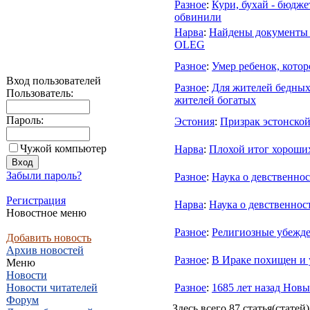
Разное
:
Кури, бухай - бюдж
обвинили
Нарва
:
Найдены документы
OLEG
Разное
:
Умер ребенок, котор
Вход пользователей
Разное
:
Для жителей бедных 
Пользователь:
жителей богатых
Пароль:
Эстония
:
Призрак эстонско
Чужой компьютер
Нарва
:
Плохой итог хороши
Забыли пароль?
Разное
:
Наука о девственно
Регистрация
Нарва
:
Наука о девственнос
Новостное меню
Разное
:
Религиозные убежде
Добавить новость
Архив новостей
Разное
:
В Ираке похищен и 
Меню
Новости
Новости читателей
Разное
:
1685 лет назад Новы
Форум
Здесь всего 87 статья(статей)