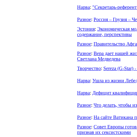
Нарва
:
"Секретарь-референт"
Разное
:
Россия – Грузия – Ч
Эстония
:
Экономическая мо
содержание, перспективы
Разное
:
Правительство Афга
Разное
:
Вера дает нашей жи
Светлана Медведева
Творчество
:
Sereza (G-Star) 
Нарва
:
Ушла из жизни Лебед
Нарва
:
Дефицит квалифици
Разное
:
Что делать, чтобы и
Разное
:
На сайте Ватикана 
Разное
:
Совет Европы готов 
признав их сексистскими