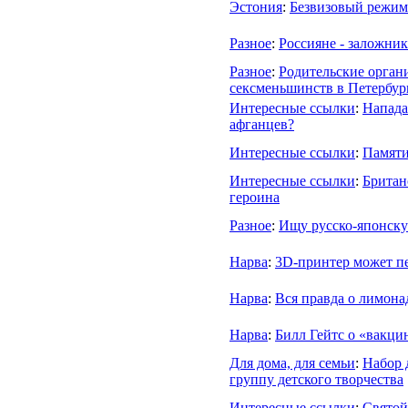
Эстония
:
Безвизовый режим 
Разное
:
Россияне - заложни
Разное
:
Родительские орган
сексменьшинств в Петербур
Интересные ссылки
:
Напада
афганцев?
Интересные ссылки
:
Памяти
Интересные ссылки
:
Британ
героина
Разное
:
Ищу русско-японску
Нарва
:
3D-принтер может пе
Нарва
:
Вся правда о лимона
Нарва
:
Билл Гейтс о «вакци
Для дома, для семьи
:
Набор 
группу детского творчества
Интересные ссылки
:
Святой