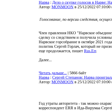
Нарва
:
Дело о скупке голосов в Нарве: 
Автор:
MONMOON
в 25/12/2022 07:10:00
Голосование, по версии следствия, осуще
Член правления НКО "Нарвское объедине
сделку со следствием и получила условны
Нарвское горсобрание в октябре 2021 го
политик Сергей Горлач, который не приз
еще продолжается, пишет
Rus.Err
.
Далее...
Читать дальше...
| 5866 байт
Нарва
:
Сергей Степанов: Нарва проиграла
Автор:
MONMOON
в 25/12/2022 07:10:00
Год утраты авторитета - так можно охарак
корреспондент ERR в Ида-Вирумаа Серге