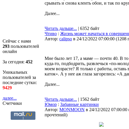
срывать и снова клеить обои, и так по кру
Далее...
Читать дальше...
| 6352 байт
Чтиво
:
Жизнь может начаться в совершен
Автор:
calipso
в 24/12/2022 07:00:00
(
1208 
Сейчас с нами
293
пользователей
онлайн
Мне было лет 17, а маме — почти 40. В 
За сегодня:
452
куда-то, подбодрить, развлечься «по-моло
моем возрасте? Я только с работы, оставь
Уникальных
каток». А у нее аж глаза загорелись: «А да
пользователей за
последние сутки:
Далее...
9429
далее...
Читать дальше...
| 1562 байт
Счетчики
Юмор
:
Забавные картинки
Автор:
MONMOON
в 24/12/2022 07:00:00
прочтений
)