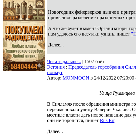
Новогодних фейерверков нынче в пригран
привычное разделение праздничных прогр
А что же будет взамен? Организаторы гор
нам удалось его все-таки узнать, пишет
"Н
Далее...
Читать дальше...
| 1507 байт
Эстония
:
Председатель горсобрания Силл
поймут
Автор:
MONMOON
в 24/12/2022 07:20:00
Улица Румянцева 
В Силламяэ после обращения министра го
переименовали улицу Валерия Чкалова. О
местные власти дать новое название для 
они не торопятся, пишет
Rus.Err
.
Далее...