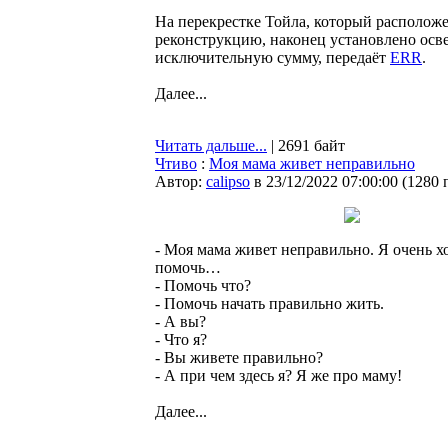
На перекрестке Тойла, который располож
реконструкцию, наконец установлено осв
исключительную сумму, передаёт
ERR
.
Далее...
Читать дальше...
| 2691 байт
Чтиво
:
Моя мама живет неправильно
Автор:
calipso
в 23/12/2022 07:00:00
(
1280 
- Моя мама живет неправильно. Я очень х
помочь…
- Помочь что?
- Помочь начать правильно жить.
- А вы?
- Что я?
- Вы живете правильно?
- А при чем здесь я? Я же про маму!
Далее...