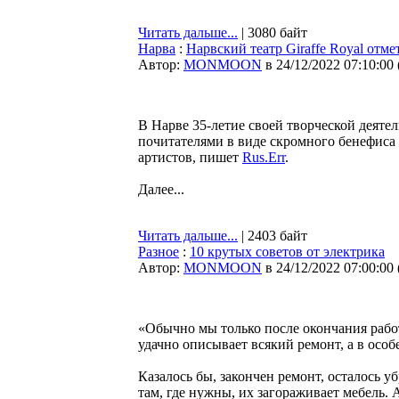
Читать дальше...
| 3080 байт
Нарва
:
Нарвский театр Giraffe Royal отме
Автор:
MONMOON
в 24/12/2022 07:10:00
В Нарве 35-летие своей творческой деятель
почитателями в виде скромного бенефиса
артистов, пишет
Rus.Err
.
Далее...
Читать дальше...
| 2403 байт
Разное
:
10 крутых советов от электрика
Автор:
MONMOON
в 24/12/2022 07:00:00
«Обычно мы только после окончания работ
удачно описывает всякий ремонт, а в осо
Казалось бы, закончен ремонт, осталось уб
там, где нужны, их загораживает мебель. 