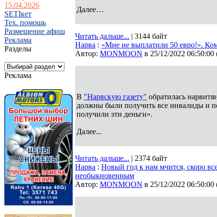
15.04.2026
Далее…
SETIкет
Тех. помощь
Размещение афиш
Читать дальше...
| 3144 байт
Реклама
Нарва
:
«Мне не выплатили 50 евро!». Ко
Разделы
Автор:
MONMOON
в 25/12/2022 06:50:00
Реклама
В
"Нарвскую газету"
обратилась нарвитян
должны были получить все инвалиды и п
получили эти деньги».
Далее...
Читать дальше...
| 2374 байт
Нарва
:
Новый год к нам мчится, скоро вс
необыкновенным
Автор:
MONMOON
в 25/12/2022 06:50:00