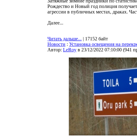
Затяжные зимние праздники по статисти
Рождество и Новый год полиция получает
агрессии в публичных местах, драках. Ча
Далее...
Читать дальше...
| 17152 байт
Новости
:
Установка освещения на перекр
Автор:
LeRoy
в 23/12/2022 07:10:00
(
941 п