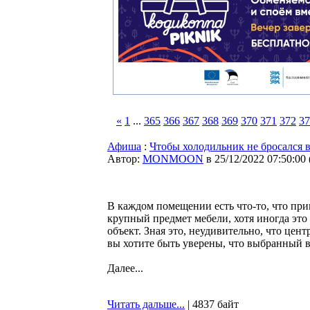
«
1
...
365
366
367
368
369
370
371
372
37
Афиша
:
Чтобы холодильник не бросался в
Автор:
MONMOON
в 25/12/2022 07:50:00
В каждом помещении есть что-то, что при
крупный предмет мебели, хотя иногда эт
объект. Зная это, неудивительно, что цен
вы хотите быть уверены, что выбранный в
Далее...
Читать дальше...
| 4837 байт