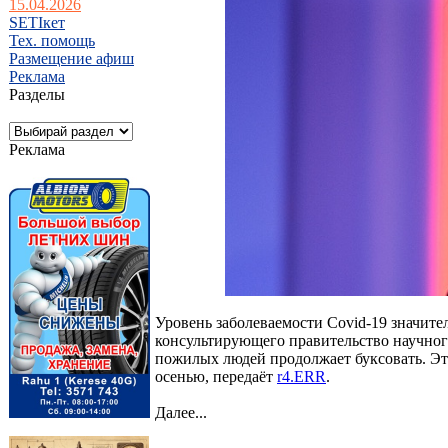
15.04.2026
SETIкет
Тех. помощь
Размещение афиш
Реклама
Разделы
Реклама
Уровень заболеваемости Covid-19 значител
консультирующего правительство научног
пожилых людей продолжает буксовать. Эт
осенью, передаёт
r4.ERR
.
Далее...