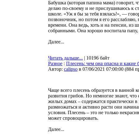
Бабушка (которая папина мама) говорит, ч
делаю по-своему и не прислушиваюсь к ст
школе. «Уж я бы за тебя взялась!», — гов
позвоночник, но потом я его расслабляю, 
времени. Она ведь, хоть и на пенсии, из 
собранными. Она хорошо воспитала папу,
Далее...
Читать дальше...
| 10196 байт
Разное
:
Плесень: чем она опасна и какие 
Автор:
calipso
в 07/06/2021 07:00:00
(
884 п
Чаще всего плесень образуется в ванной к
развития грибов. Но немногие знают, что
жилых домах – содержатся практически в 
размножаться и активно расти они начина
условия. Плесень – это не только некрасив
может спровоцировать.
Далее...