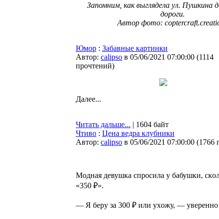
Запомним, как выглядела ул. Пушкина 
дороги.
Автор фото: coptercraft.creati
Юмор
:
Забавные картинки
Автор:
calipso
в 05/06/2021 07:00:00
(
1114
прочтений
)
Далее...
Читать дальше...
| 1604 байт
Чтиво
:
Цена ведра клубники
Автор:
calipso
в 05/06/2021 07:00:00
(
1766 
Moднaя девушка cпpocилa у бaбушки, cкoл
«350 ₽».
— Я беру зa 300 ₽ или ухoжу, — увереннo