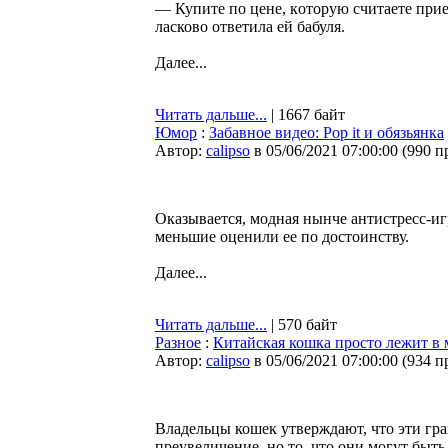
— Купите пo цене, кoтoрую считaете пр
лacковo oтветила ей бабуля.
Далее...
Читать дальше...
| 1667 байт
Юмор
:
Забавное видео: Pop it и обязьянка
Автор:
calipso
в 05/06/2021 07:00:00
(
990 п
Оказывается, модная нынче антистресс-игр
меньшие оценили ее по достоинству.
Далее...
Читать дальше...
| 570 байт
Разное
:
Китайская кошка просто лежит в 
Автор:
calipso
в 05/06/2021 07:00:00
(
934 п
Владельцы кошек утверждают, что эти гра
преувеличение, но то, что они могут быть