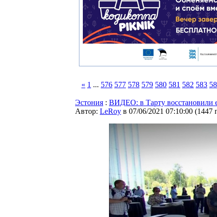
«
1
...
576
577
578
579
580
581
582
583
58
Эстония
:
ВИДЕО: в Тарту восстановили 
Автор:
LeRoy
в 07/06/2021 07:10:00
(
1447 