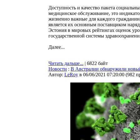
Доступность и качество пакета социальны
медицинское обслуживание, это индикато
жизненно важные для каждого гражданина 
является их основным поставщиком наряд
Эстония в мировых рейтингах оценок ур
государственной системы здравоохранен
Далее...
Читать дальше...
| 6822 байт
Новости
:
В Австралии обнаружили новый
Автор:
LeRoy
в 06/06/2021 07:20:00
(
982 п