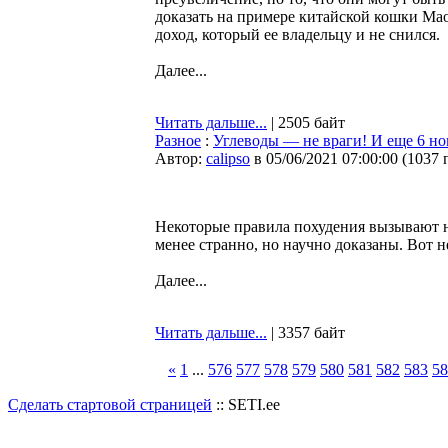
доказать на примере китайской кошки Мао
доход, который ее владельцу и не снился.
Далее...
Читать дальше...
| 2505 байт
Разное
:
Углеводы — не враги! И еще 6 но
Автор:
calipso
в 05/06/2021 07:00:00
(
1037 
Некоторые правила похудения вызывают н
менее странно, но научно доказаны. Вот н
Далее...
Читать дальше...
| 3357 байт
«
1
...
576
577
578
579
580
581
582
583
58
Сделать стартовой страницей
:: SETI.ee