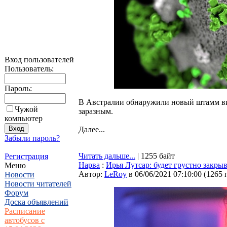
Вход пользователей
Пользователь:
Пароль:
В Австралии обнаружили новый штамм вир
Чужой
заразным.
компьютер
Далее...
Забыли пароль?
Читать дальше...
| 1255 байт
Регистрация
Нарва
:
Ирья Лутсар: будет грустно закр
Меню
Автор:
LeRoy
в 06/06/2021 07:10:00
(
1265 
Новости
Новости читателей
Форум
Доска объявлений
Расписание
автобусов с