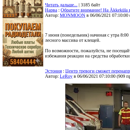
Читать дальше...
| 3185 байт
Нарва
:
Обратите внимание! На Äkkekülа 
Автор:
MONMOON
в 06/06/2021 07:10:00
7 июня (понедельник) начиная с утра 8:00
лесного массива от клещей.
По возможности, пожалуйста, не посещайте
избежания реакции на средства обработки
Эстония
:
Центр тревоги сможет перенап
Автор:
LeRoy
в 06/06/2021 07:10:00
(
909 п