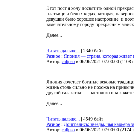
Этот пост я хочу посвятить одной прекра
платьице и белых кедах, которая, наверно
девушки было хорошее настроение, и поэ
замечательному городу прекрасным майск
Далее...
Читать дальше...
| 2340 байт
Разное
:
Япония — страна, которая живет 
Автор:
calipso
в 06/06/2021 07:00:00
(
1108 
Япония сочетает богатые вековые традиц
жизнь столь сильно не похожа на привычн
другой галактике — настолько она кажетс
Далее...
Читать дальше...
| 4549 байт
Разное
:
Доигрались: звезды, чья карьера 
Автор:
calipso
в 06/06/2021 07:00:00
(
2174 