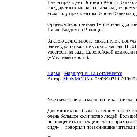
Вчера президент Эстонии Керсти Кальюла
государственные награды за выдающиеся 
этом году президентом Керсти Кальюлайд 
Орденом Белой звезды IV степени удостое
Нарве Владимир Вшивцев.
За свою деятельность, связанную с попул
ранее удостаивался высоких наград. В 20
удостоен награды Европейской комиссии в
(«Местный герой»).
Нарва
:
Маршрут № 123 отменяется
Автор:
MONMOON
в 05/06/2021 07:10:00
Уже начало лета, а маршрутки как не было,
Для многих она была спасением: после тог
очень большое количество людей. Большой
не подцепить инфекцию, часто приходится
сидя», – говорили позвонившие читатели