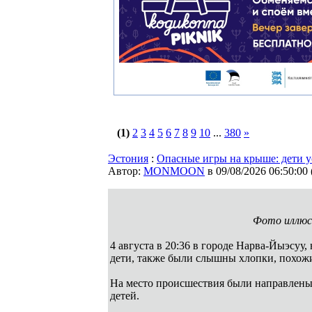
(1)
2
3
4
5
6
7
8
9
10
...
380
»
Эстония
:
Опасные игры на крыше: дети 
Автор:
MONMOON
в 09/08/2026 06:50:00
Фото иллюс
4 августа в 20:36 в городе Нарва-Йыэсуу
дети, также были слышны хлопки, похож
На место происшествия были направлены 
детей.