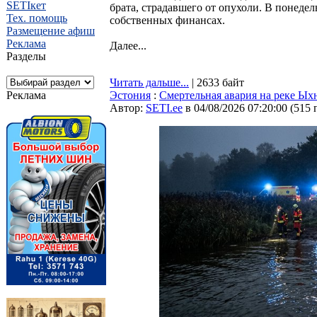
SETIкет
брата, страдавшего от опухоли. В понедель
Тех. помощь
собственных финансах.
Размещение афиш
Реклама
Далее...
Разделы
Читать дальше...
| 2633 байт
Реклама
Эстония
:
Смертельная авария на реке Ых
Автор:
SETI.ee
в 04/08/2026 07:20:00
(
515 