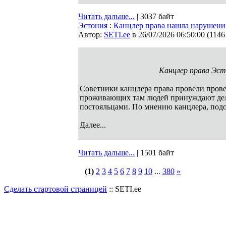
Читать дальше...
| 3037 байт
Эстония
:
Канцлер права нашла нарушени
Автор:
SETI.ee
в 26/07/2026 06:50:00
(
1146
Канцлер права Эсто
Советники канцлера права провели прове
проживающих там людей принуждают дел
постояльцами. По мнению канцлера, подоб
Далее...
Читать дальше...
| 1501 байт
(1)
2
3
4
5
6
7
8
9
10
...
380
»
Сделать стартовой страницей
:: SETI.ee