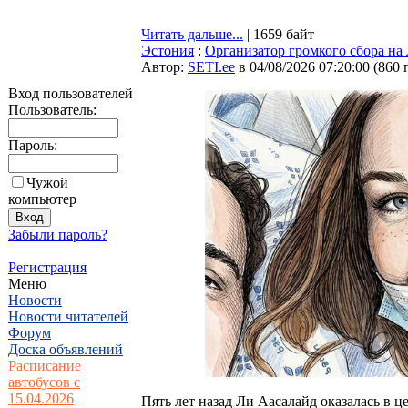
Читать дальше...
| 1659 байт
Эстония
:
Организатор громкого сбора на л
Автор:
SETI.ee
в 04/08/2026 07:20:00
(
860 
Вход пользователей
Пользователь:
Пароль:
Чужой
компьютер
Забыли пароль?
Регистрация
Меню
Новости
Новости читателей
Форум
Доска объявлений
Расписание
автобусов с
15.04.2026
Пять лет назад Ли Аасалайд оказалась в ц