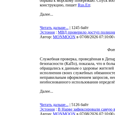
обрыва к морскому побережью. Спуск вос
конструкцию, пишет
Rus.Err
.
Далее...
Читать дальше...
| 1245 байт
Эстония
:
МВД проверило доступ полиции 
Автор:
MONMOON
в 07/08/2026 07:10:00
Фото
Служебная проверка, проведённая в Депа
безопасности (КаПо), показала, что в бо
обращались к данным о здоровье жителей
исполнения своих служебных обязанностей
неправильным оформлением запросов, не
необоснованного использования определ
Далее...
Читать дальше...
| 5126 байт
Эстония
:
В Нарве зафиксировали самую 
Автор:
MONMOON
в 07/08/2026 07:10:00