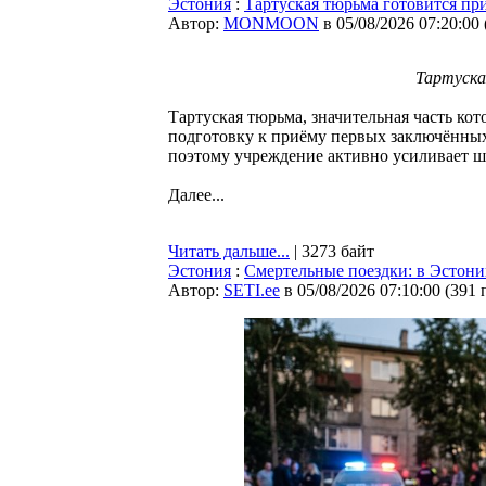
Эстония
:
Тартуская тюрьма готовится п
Автор:
MONMOON
в 05/08/2026 07:20:00
Тартуска
Тартуская тюрьма, значительная часть кот
подготовку к приёму первых заключённы
поэтому учреждение активно усиливает ш
Далее...
Читать дальше...
| 3273 байт
Эстония
:
Смертельные поездки: в Эстони
Автор:
SETI.ee
в 05/08/2026 07:10:00
(
391 