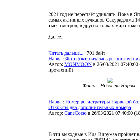
2021 год не перестаёт удивлять. Пока в Я
самых активных вулканов Сакурадзима 14
тысяч метров, в других точках мира тоже 
Далее...
Читать дальше...
| 701 байт
Нарва
:
Фотофакт: началась реконструкци
Автор:
MONMOON
в 26/03/2021 07:40:00
прочтений
)
Фото: "Новости Нарвы"
Нарва
:
Номер регистратуры Нарвской бо
Открыты два дополнительных номера
Автор:
CaneCorso
в 26/03/2021 07:40:00
(
1
В эти выходные в Ида-Вирумаа пройдет вак
номер регистратуры 3561144, по котором