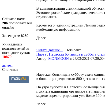
В администрации Ленинградской области 
Эстонии российские граждане, имеющие в
страхования.
Сейчас с нами
206
пользователей
Кроме того, администрацией Ленинградск
онлайн
необходимую информацию.
За сегодня:
8260
Далее...
Уникальных
пользователей за
Читать дальше...
| 1684 байт
последние сутки:
Нарва
:
Нарвская больница в субботу ст
10879
Автор:
MONMOON
в 27/03/2021 07:30:00
далее...
Счетчики
Нарвская больница в субботу стала одни
в больнице предложили 800 доз вакцины дл
На утро субботы в Нарвской больнице был
пункта вакцинации организовать параллел
медики зарегистрировали уже более 150 ч
Далее...