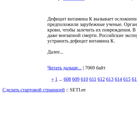
Дефицит витамина К вызывает осложнени
предположили зарубежные ученые. Органи
крови, чтобы залечить их повреждения. 
даже внезапной смерти. Российские экспе
устранить дефицит витамина К.
Далее...
Читать дальше...
| 7069 байт
«
1
...
608
609
610
611
612
613
614
615
61
Сделать стартовой страницей
:: SETI.ee