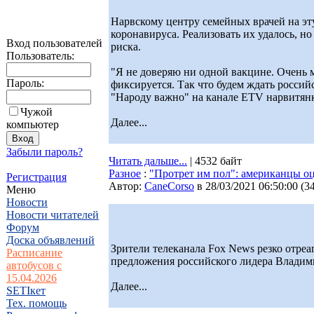
Нарвскому центру семейных врачей на эт
коронавируса. Реализовать их удалось, н
Вход пользователей
риска.
Пользователь:
"Я не доверяю ни одной вакцине. Очень 
Пароль:
фиксируется. Так что будем ждать россий
"Народу важно" на канале ETV нарвитянк
Чужой
Далее...
компьютер
Забыли пароль?
Читать дальше...
| 4532 байт
Разное
:
"Протрет им пол": американцы о
Регистрация
Автор:
CaneCorso
в 28/03/2021 06:50:00
(
3
Меню
Новости
Новости читателей
Форум
Доска объявлений
Зрители телеканала Fox News резко отре
Расписание
предложения российского лидера Владим
автобусов с
15.04.2026
Далее...
SETIкет
Тех. помощь