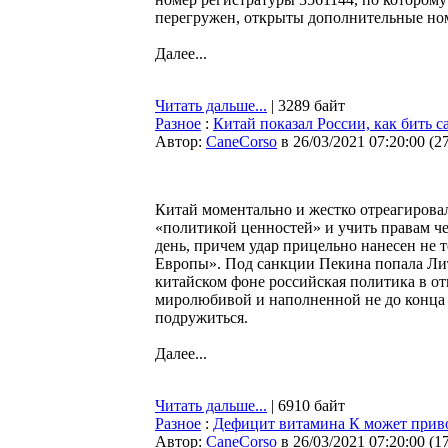
перегружен, открыты дополнительные но
Далее...
Читать дальше...
| 3289 байт
Разное
:
Китай показал России, как бить 
Автор:
CaneCorso
в 26/03/2021 07:20:00
(
2
Китай моментально и жестко отреагировал
«политикой ценностей» и учить правам ч
день, причем удар прицельно нанесен не 
Европы». Под санкции Пекина попала Литв
китайском фоне российская политика в о
миролюбивой и наполненной не до конца 
подружиться.
Далее...
Читать дальше...
| 6910 байт
Разное
:
Дефицит витамина К может прив
Автор:
CaneCorso
в 26/03/2021 07:20:00
(
1