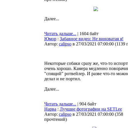
Далее...
Читать дальше...
| 1604 байт
Юмор
:
Забавное видео: Не виноватая я!
Автор:
calipso
в 27/03/2021 07:00:00
(
1139 
Некоторые собаки сразу же, что-то испор
очень хорошо. Камера медленно поворачив
"спящий" ротвейлер. И разве что-то можно
делал и не портил.
Далее...
Читать дальше...
| 904 байт
Нарва
:
Лучшие фотографии на SETI.ee
Автор:
calipso
в 27/03/2021 07:00:00
(
358
прочтений
)