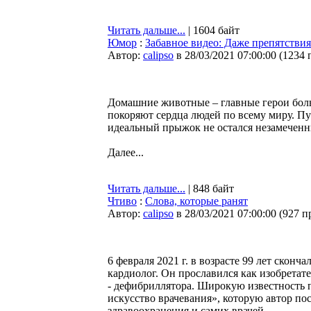
Читать дальше...
| 1604 байт
Юмор
:
Забавное видео: Даже препятстви
Автор:
calipso
в 28/03/2021 07:00:00
(
1234 
Домашние животные – главные герои боль
покоряют сердца людей по всему миру. Пу
идеальный прыжок не остался незамеченн
Далее...
Читать дальше...
| 848 байт
Чтиво
:
Слова, которые ранят
Автор:
calipso
в 28/03/2021 07:00:00
(
927 п
6 февраля 2021 г. в возрасте 99 лет скон
кардиолог. Он прославился как изобретат
- дефибриллятора. Широкую известность 
искусство врачевания», которую автор по
здравоохранения и самих врачей.