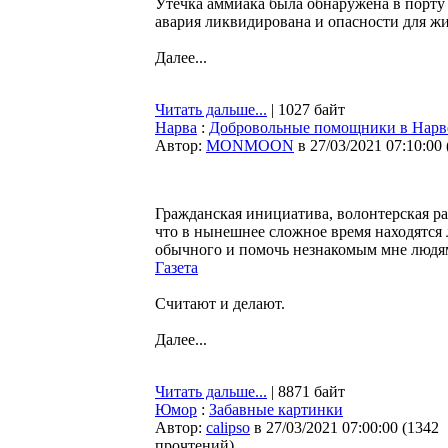
Утечка аммиака была обнаружена в порту 
авария ликвидирована и опасности для жи
Далее...
Читать дальше...
| 1027 байт
Нарва
:
Добровольные помощники в Нарве 
Автор:
MONMOON
в 27/03/2021 07:10:00
Гражданская инициатива, волонтерская ра
что в нынешнее сложное время находятся
обычного и помочь незнакомым мне людям
Газета
Считают и делают.
Далее...
Читать дальше...
| 8871 байт
Юмор
:
Забавные картинки
Автор:
calipso
в 27/03/2021 07:00:00
(
1342
прочтений
)