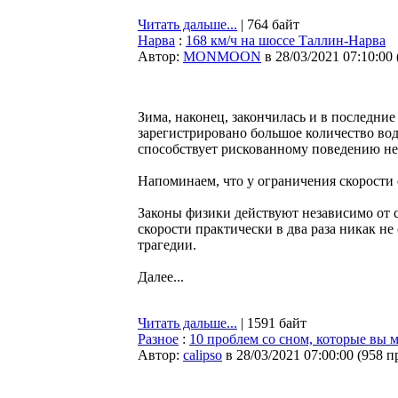
Читать дальше...
| 764 байт
Нарва
:
168 км/ч на шоссе Таллин-Нарва
Автор:
MONMOON
в 28/03/2021 07:10:00
Зима, наконец, закончилась и в последни
зарегистрировано большое количество во
способствует рискованному поведению не
Напоминаем, что у ограничения скорости 
Законы физики действуют независимо от 
скорости практически в два раза никак не
трагедии.
Далее...
Читать дальше...
| 1591 байт
Разное
:
10 проблем со сном, которые вы
Автор:
calipso
в 28/03/2021 07:00:00
(
958 п