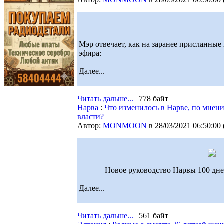
Мэр отвечает, как на заранее присланные
эфира:
Далее...
Читать дальше...
| 778 байт
Нарва
:
Что изменилось в Нарве, по мнен
власти?
Автор:
MONMOON
в 28/03/2021 06:50:00
Новое руководство Нарвы 100 дней
Далее...
Читать дальше...
| 561 байт