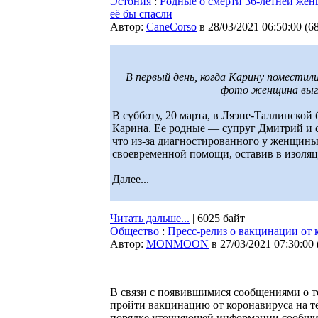
Эстония
:
Родные о смерти 36-летней жен
её бы спасли
Автор:
CaneCorso
в 28/03/2021 06:50:00
(
6
В первый день, когда Карину поместили
фото женщина выгл
В субботу, 20 марта, в Ляэне-Таллинской
Карина. Ее родные — супруг Дмитрий и 
что из-за диагностированного у женщины
своевременной помощи, оставив в изоля
Далее...
Читать дальше...
| 6025 байт
Общество
:
Пресс-релиз о вакцинации от 
Автор:
MONMOON
в 27/03/2021 07:30:00
В связи с появившимися сообщениями о т
пройти вакцинацию от коронавируса на т
порядке уточняющей информации сообщи