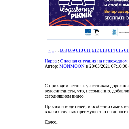
«
1
...
608
609
610
611
612
613
614
615
61
Нарва
:
Опасная ситуация на пешеходном 
Автор:
MONMOON
в 28/03/2021 07:10:00
С приходом весны к участникам дорожно
велосипедисты, что, несомненно, добавля
сегодняшнем видео.
Просим и водителей, и особенно самих в
в каких случаях преимущество на дороге ос
Далее...