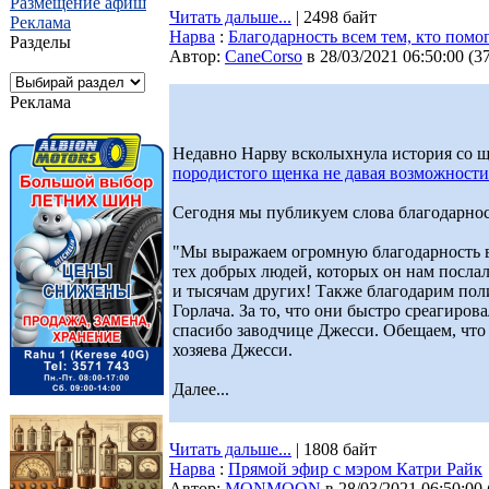
Размещение афиш
Читать дальше...
| 2498 байт
Реклама
Нарва
:
Благодарность всем тем, кто помо
Разделы
Автор:
CaneCorso
в 28/03/2021 06:50:00
(
3
Реклама
Недавно Нарву всколыхнула история со щ
породистого щенка не давая возможности
Сегодня мы публикуем слова благодарност
"Мы выражаем огромную благодарность вс
тех добрых людей, которых он нам послал
и тысячам других! Также благодарим пол
Горлача. За то, что они быстро среагиров
спасибо заводчице Джесси. Обещаем, что 
хозяева Джесси.
Далее...
Читать дальше...
| 1808 байт
Нарва
:
Прямой эфир с мэром Катри Райк
Автор:
MONMOON
в 28/03/2021 06:50:00