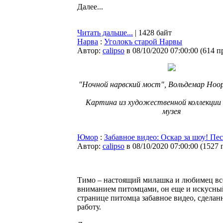
Далее...
Читать дальше...
| 1428 байт
Нарва
:
Уголокъ старой Нарвы
Автор:
calipso
в 08/10/2020 07:00:00
(
614 п
"Ночной нарвский мост", Вольдемар Ноор
Картина из художественной коллекции
музея
Юмор
:
Забавное видео: Оскар за шоу! Пес
Автор:
calipso
в 08/10/2020 07:00:00
(
1527 
Тимо – настоящий милашка и любимец все
вниманием питомцами, он еще и искусный
странице питомца забавное видео, сделан
работу.