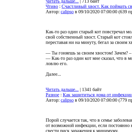
Читать дальше...
| 713 байт
Чтиво
:
Счастливый хвост. Как поймать св
Автор:
calipso
в 09/10/2020 07:00:00
(
639 п
Как-то раз один старый кот повстречал мо
свой собственный хвост. Старый кот стоял
переставая ни на минуту, бегал за своим х
— Ты гоняешь за своим хвостом! Зачем? – 
— Как-то раз один кот мне сказал, что в м
ловлю его.
Далее...
Читать дальше...
| 1341 байт
Разное
:
Как защититься дома от инфекции
Автор:
calipso
в 09/10/2020 07:00:00
(
779 п
Порой случается так, что в семье заболев
от возможной инфекции, если постоянно н
свести риск заражения к минимуму.