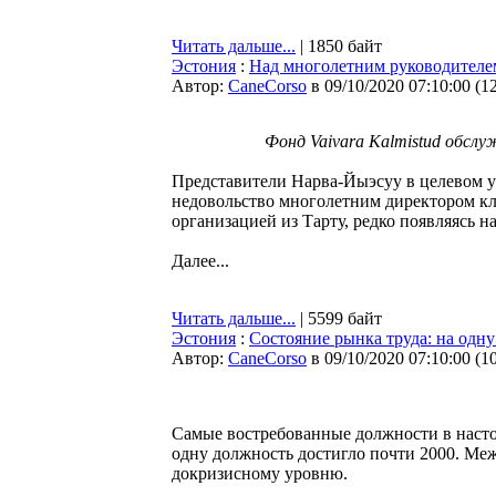
Читать дальше...
| 1850 байт
Эстония
:
Над многолетним руководителе
Автор:
CaneCorso
в 09/10/2020 07:10:00
(
1
Фонд Vaivara Kalmistud обсл
Представители Нарва-Йыэсуу в целевом 
недовольство многолетним директором кл
организацией из Тарту, редко появляясь на
Далее...
Читать дальше...
| 5599 байт
Эстония
:
Состояние рынка труда: на одн
Автор:
CaneCorso
в 09/10/2020 07:10:00
(
1
Самые востребованные должности в настоя
одну должность достигло почти 2000. Меж
докризисному уровню.