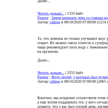
Далее...
Читать дальше...
| 1333 байт
Разное
:
Зачем начинать день со стакана 
Автор:
calipso
в 08/10/2020 07:00:00
(
1214 
То, что лимоны не только улучшают вкус р
секрет. Их можно смело отнести к суперп
чаще рекомендуют пить воду с лимонным со
на организм.
Далее...
Читать дальше...
| 2555 байт
Разное
:
Фото людей, у которых был худш
Автор:
calipso
в 08/10/2020 07:00:00
(
2065 
Конечно, мы искренне сочувствуем этим 
а еще хотим поддержать тех, у кого сегодн
думаете, что у вас был плохой день, взг