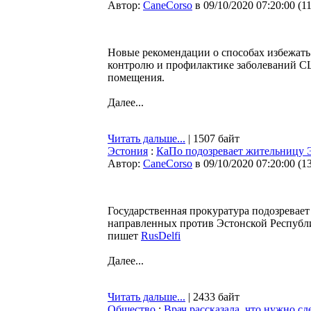
Автор:
CaneCorso
в 09/10/2020 07:20:00
(
1
Новые рекомендации о способах избежать
контролю и профилактике заболеваний СШ
помещения.
Далее...
Читать дальше...
| 1507 байт
Эстония
:
КаПо подозревает жительницу 
Автор:
CaneCorso
в 09/10/2020 07:20:00
(
1
Государственная прокуратура подозревае
направленных против Эстонской Республи
пишет
RusDelfi
Далее...
Читать дальше...
| 2433 байт
Общество
:
Врач рассказала, что нужно с