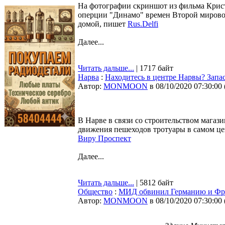
На фотографии скриншот из фильма Крист
оперции "Динамо" времен Второй мировой
домой, пишет
Rus.Delfi
Далее...
Читать дальше...
| 1717 байт
Нарва
:
Находитесь в центре Нарвы? Запа
Автор:
MONMOON
в 08/10/2020 07:30:00
В Нарве в связи со строительством магази
движения пешеходов тротуары в самом це
Виру Проспект
Далее...
Читать дальше...
| 5812 байт
Общество
:
МИД обвинил Германию и Фра
Автор:
MONMOON
в 08/10/2020 07:30:00