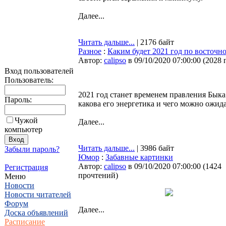
Далее...
Читать дальше...
| 2176 байт
Разное
:
Каким будет 2021 год по восточн
Автор:
calipso
в 09/10/2020 07:00:00
(
2028 
Вход пользователей
Пользователь:
2021 год станет временем правления Быка
Пароль:
какова его энергетика и чего можно ожид
Чужой
Далее...
компьютер
Читать дальше...
| 3986 байт
Забыли пароль?
Юмор
:
Забавные картинки
Автор:
calipso
в 09/10/2020 07:00:00
(
1424
Регистрация
прочтений
)
Меню
Новости
Новости читателей
Форум
Далее...
Доска объявлений
Расписание