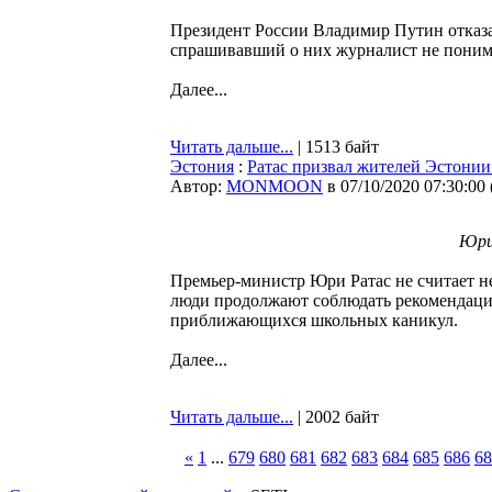
Президент России Владимир Путин отказал
спрашивавший о них журналист не понимае
Далее...
Читать дальше...
| 1513 байт
Эстония
:
Ратас призвал жителей Эстонии
Автор:
MONMOON
в 07/10/2020 07:30:00
Юри 
Премьер-министр Юри Ратас не считает н
люди продолжают соблюдать рекомендации
приближающихся школьных каникул.
Далее...
Читать дальше...
| 2002 байт
«
1
...
679
680
681
682
683
684
685
686
68