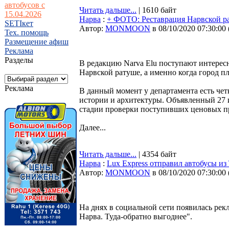
автобусов с
Читать дальше...
| 1610 байт
15.04.2026
Нарва
:
+ ФОТО: Реставрация Нарвской р
SETIкет
Автор:
MONMOON
в 08/10/2020 07:30:00
Тех. помощь
Размещение афиш
Реклама
Разделы
В редакцию Narva Elu поступают интерес
Нарвской ратуше, а именно когда город п
Реклама
В данный момент у департамента есть че
истории и архитектуры. Объявленный 27 и
стадии проверки поступивших ценовых пр
Далее...
Читать дальше...
| 4354 байт
Нарва
:
Lux Express отправил автобусы и
Автор:
MONMOON
в 08/10/2020 07:30:00
На днях в социальной сети появилась ре
Нарва. Туда-обратно выгоднее".