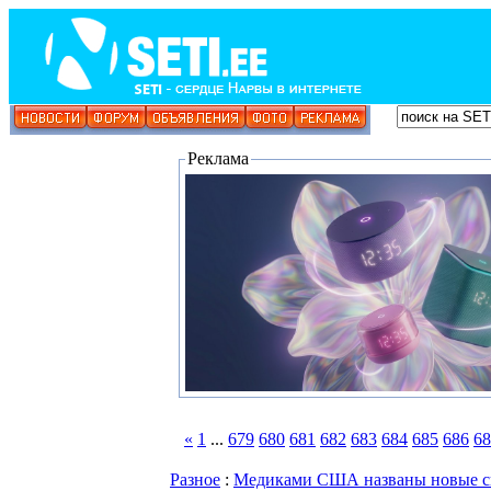
Реклама
«
1
...
679
680
681
682
683
684
685
686
68
Разное
:
Медиками США названы новые сп