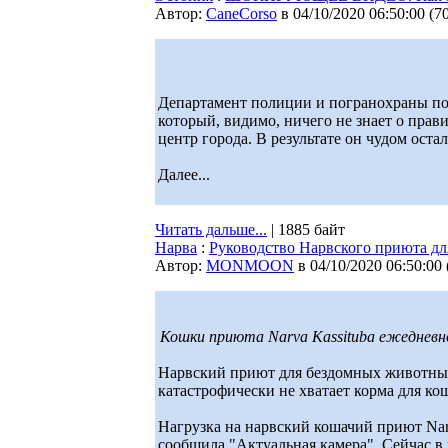
Автор:
CaneCorso
в 04/10/2020 06:50:00
(
7
Департамент полиции и погранохраны по
который, видимо, ничего не знает о прав
центр города. В результате он чудом ост
Далее...
Читать дальше...
| 1885 байт
Нарва
:
Руководство Нарвского приюта дл
Автор:
MONMOON
в 04/10/2020 06:50:00
Кошки приюта Narva Kassituba ежедневн
Нарвский приют для бездомных животны
катастрофически не хватает корма для ко
Нагрузка на нарвский кошачий приют Narv
сообщила "Актуальная камера". Сейчас в 