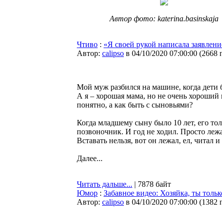
Автор фото: katerina.basinskaja
Чтиво
:
«Я своей рукой написала заявлени
Автор:
calipso
в 04/10/2020 07:00:00
(
2668 
Мой муж разбился на машине, когда дети 
А я – хорошая мама, но не очень хороший
понятно, а как быть с сыновьями?
Когда младшему сыну было 10 лет, его то
позвоночник. И год не ходил. Просто лежа
Вставать нельзя, вот он лежал, ел, читал 
Далее...
Читать дальше...
| 7878 байт
Юмор
:
Забавное видео: Хозяйка, ты тольк
Автор:
calipso
в 04/10/2020 07:00:00
(
1382 