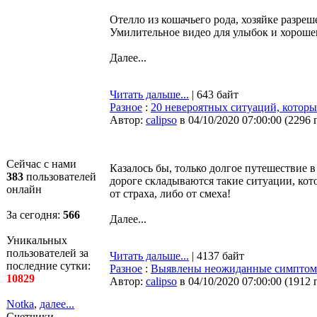
Отелло из кошачьего рода, хозяйке разре
Умилительное видео для улыбок и хороше
Далее...
Читать дальше...
| 643 байт
Разное
:
20 невероятных ситуаций, котор
Автор:
calipso
в 04/10/2020 07:00:00
(
2296 
Сейчас с нами
Казалось бы, только долгое путешествие 
383
пользователей
дороге складываются такие ситуации, кот
онлайн
от страха, либо от смеха!
За сегодня:
566
Далее...
Уникальных
пользователей за
Читать дальше...
| 4137 байт
последние сутки:
Разное
:
Выявлены неожиданные симптомы
10829
Автор:
calipso
в 04/10/2020 07:00:00
(
1912 
Notka
,
далее...
Счетчики