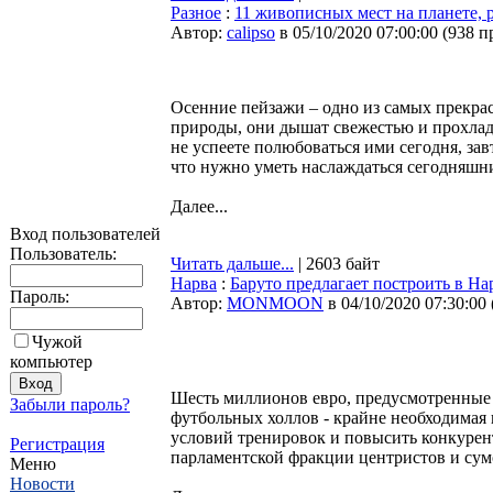
Разное
:
11 живописных мест на планете,
Автор:
calipso
в 05/10/2020 07:00:00
(
938 п
Осенние пейзажи – одно из самых прекрас
природы, они дышат свежестью и прохлад
не успеете полюбоваться ими сегодня, зав
что нужно уметь наслаждаться сегодняшн
Далее...
Вход пользователей
Пользователь:
Читать дальше...
| 2603 байт
Нарва
:
Баруто предлагает построить в Н
Пароль:
Автор:
MONMOON
в 04/10/2020 07:30:00
Чужой
компьютер
Шесть миллионов евро, предусмотренные 
Забыли пароль?
футбольных холлов - крайне необходимая 
условий тренировок и повысить конкурен
Регистрация
парламентской фракции центристов и сум
Меню
Новости