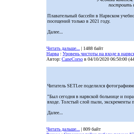
построить к
Плавательный бассейн в Нарвском учебном
посещений только в 2021 году.
Далее...
Читать дальше...
| 1488 байт
Нарва
:
Уровень чистоты на входе в нарв
Автор:
CaneCorso
в 04/10/2020 06:50:00
(
4
Читатель SETI.ee поделился фотографиям
"Был сегодня в нарвской больнице и пора
входе. Толстый слой пыли, экскременты п
Далее...
Читать дальше...
| 809 байт