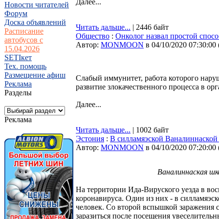
Далее...
Новости читателей
Форум
Доска объявлений
Читать дальше...
| 2446 байт
Расписание
Общество
:
Онколог назвал простой спосо
автобусов с
Автор:
MONMOON
в 04/10/2020 07:30:00
15.04.2026
SETIкет
Тех. помощь
Размещение афиш
Слабый иммунитет, работа которого наруш
Реклама
развитие злокачественного процесса в ор
Разделы
Далее...
Реклама
Читать дальше...
| 1002 байт
Эстония
:
В силламяэской Ваналиннаской 
Автор:
MONMOON
в 04/10/2020 07:20:00
Ваналиннаская шк
На территории Ида-Вируского уезда в вос
коронавируса. Один из них - в силламяэс
человек. Со второй вспышкой заражения с
заразиться после посещения увеселительн