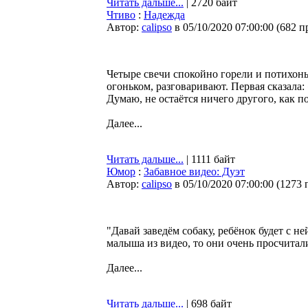
Читать дальше...
| 2720 байт
Чтиво
:
Надежда
Автор:
calipso
в 05/10/2020 07:00:00
(
682 п
Четыре свечи спокойно горели и потихонь
огоньком, разговаривают. Первая сказала
Думаю, не остаётся ничего другого, как п
Далее...
Читать дальше...
| 1111 байт
Юмор
:
Забавное видео: Дуэт
Автор:
calipso
в 05/10/2020 07:00:00
(
1273 
"Давай заведём собаку, ребёнок будет с не
малыша из видео, то они очень просчитали
Далее...
Читать дальше...
| 698 байт