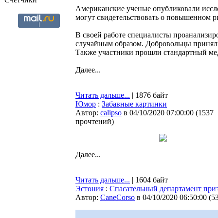
Американские ученые опубликовали иссл
могут свидетельствовать о повышенном р
В своей работе специалисты проанализир
случайным образом. Добровольцы приняли 
Также участники прошли стандартный ме
Далее...
Читать дальше...
| 1876 байт
Юмор
:
Забавные картинки
Автор:
calipso
в 04/10/2020 07:00:00
(
1537
прочтений
)
Далее...
Читать дальше...
| 1604 байт
Эстония
:
Спасательный департамент при
Автор:
CaneCorso
в 04/10/2020 06:50:00
(
5