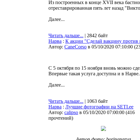
Из построенных в конце XVII века бастио
отреставрированная пять лет назад "Викт
Далее...
Читать дальше...
| 2842 байт
Нарва
:
К акции "Сделай вакцину против 
Автор:
CaneCorso
в 05/10/2020 07:10:00
(
2
С 5 октября по 15 ноября вновь можно сд
Впервые такая услуга доступна и в Нарве.
Далее...
Читать дальше...
| 1063 байт
Нарва
:
Лучшие фотографии на SETI.ee
Автор:
calipso
в 05/10/2020 07:00:00
(
416
прочтений
)
Автор фото: boringnarva