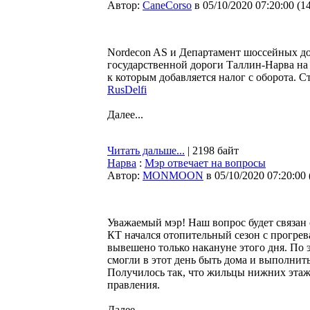
Автор:
CaneCorso
в 05/10/2020 07:20:00
(
1
Nordecon AS и Департамент шоссейных до
государственной дороги Таллин-Нарва на 1
к которым добавляется налог с оборота. С
RusDelfi
Далее...
Читать дальше...
| 2198 байт
Нарва
:
Мэр отвечает на вопросы
Автор:
MONMOON
в 05/10/2020 07:20:00
Уважаемый мэр! Наш вопрос будет связан с
КТ начался отопительный сезон с прогрев
вывешено только накануне этого дня. По 
смогли в этот день быть дома и выполнит
Получилось так, что жильцы нижних этаж
правления.
Далее...