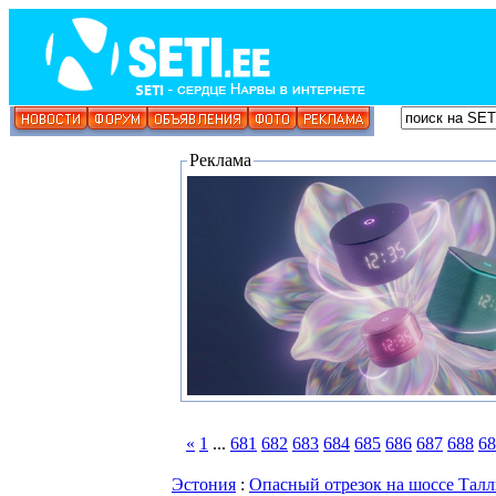
Реклама
«
1
...
681
682
683
684
685
686
687
688
68
Эстония
:
Опасный отрезок на шоссе Тал