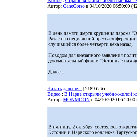
Разное
:
Страшная тайна гибели парома "
Автор:
CaneCorso
в 04/10/2020 06:50:00
(
4
В день памяти жертв крушения парома "
Ратас на специальной пресс-конференции
случившейся более четверти века назад.
Поводом для внезапного заявления полити
документальный фильм "Эстония": находка
Далее...
Читать дальше...
| 5189 байт
Видео
:
В Нарве открыли учебно-жилой к
Автор:
MONMOON
в 04/10/2020 06:50:00
В пятницу, 2 октября, состоялось откры
Эстонии и Нарвского колледжа Тартуског