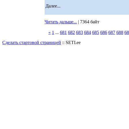
Далее...
Читать дальше...
| 7364 байт
«
1
...
681
682
683
684
685
686
687
688
68
Сделать стартовой страницей
:: SETI.ee