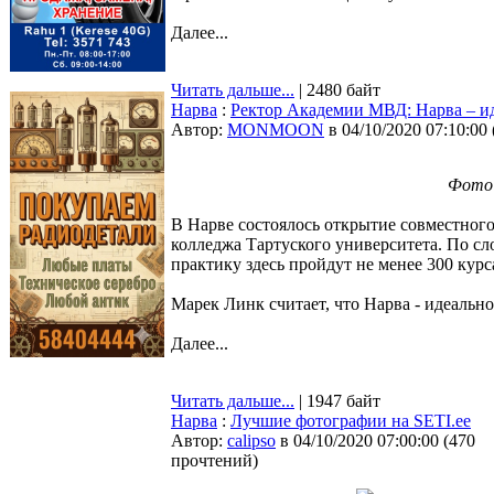
Далее...
Читать дальше...
| 2480 байт
Нарва
:
Ректор Академии МВД: Нарва – ид
Автор:
MONMOON
в 04/10/2020 07:10:00
Фото:
В Нарве состоялось открытие совместно
колледжа Тартуского университета. По с
практику здесь пройдут не менее 300 кур
Марек Линк считает, что Нарва - идеально
Далее...
Читать дальше...
| 1947 байт
Нарва
:
Лучшие фотографии на SETI.ee
Автор:
calipso
в 04/10/2020 07:00:00
(
470
прочтений
)