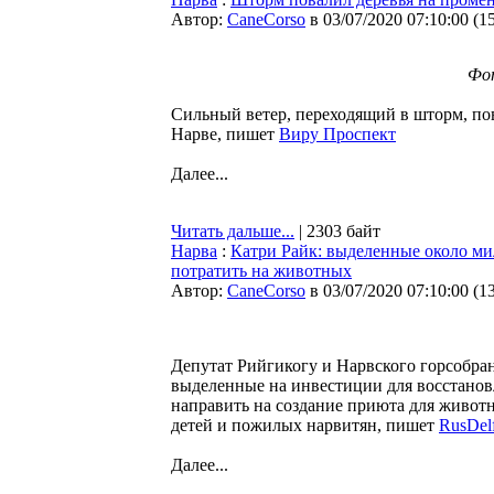
Автор:
CaneCorso
в 03/07/2020 07:10:00
(
1
Фо
Сильный ветер, переходящий в шторм, пов
Нарве, пишет
Виру Проспект
Далее...
Читать дальше...
| 2303 байт
Нарва
:
Катри Райк: выделенные около ми
потратить на животных
Автор:
CaneCorso
в 03/07/2020 07:10:00
(
1
Депутат Рийгикогу и Нарвского горсобран
выделенные на инвестиции для восстанов
направить на создание приюта для животн
детей и пожилых нарвитян, пишет
RusDelf
Далее...