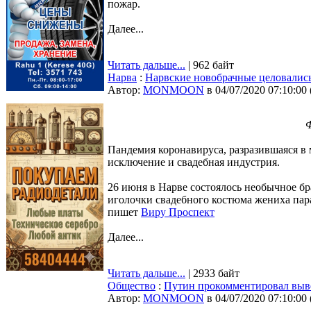
пожар.
Далее...
Читать дальше...
| 962 байт
Нарва
:
Нарвские новобрачные целовались
Автор:
MONMOON
в 04/07/2020 07:10:00
Ф
Пандемия коронавируса, разразившаяся в 
исключение и свадебная индустрия.
26 июня в Нарве состоялось необычное бр
иголочки свадебного костюма жениха пар
пишет
Виру Проспект
Далее...
Читать дальше...
| 2933 байт
Общество
:
Путин прокомментировал выв
Автор:
MONMOON
в 04/07/2020 07:10:00