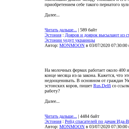
приобретением себе такого пернатого хул
Далее...
Читать дальше...
| 589 байт
Эстония
:
Дояров и доярок высылают из ст
Эстонии уедут украинцы
Автор:
MONMOON
в 03/07/2020 07:30:00
На молочных фермах работает около 400 и
конце месяца из-за закона. Кажется, что э
недооценивать. В основном от граждан Укр
эстонских коров, пишет
Rus.Delfi
со ссылк
работу?
Далее...
Читать дальше...
| 4484 байт
Эстония
:
Рейд спасателей по дачам Ида-В
Автор:
MONMOON
в 03/07/2020 07:30:00