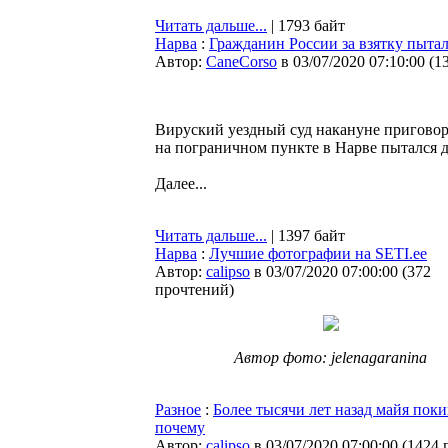
Читать дальше...
| 1793 байт
Нарва
:
Гражданин России за взятку пыта
Автор:
CaneCorso
в 03/07/2020 07:10:00
(
1
Вируский уездный суд накануне пригово
на пограничном пункте в Нарве пытался д
Далее...
Читать дальше...
| 1397 байт
Нарва
:
Лучшие фотографии на SETI.ee
Автор:
calipso
в 03/07/2020 07:00:00
(
372
прочтений
)
Автор фото: jelenagaranina
Разное
:
Более тысячи лет назад майя поки
почему
Автор:
calipso
в 03/07/2020 07:00:00
(
1424 