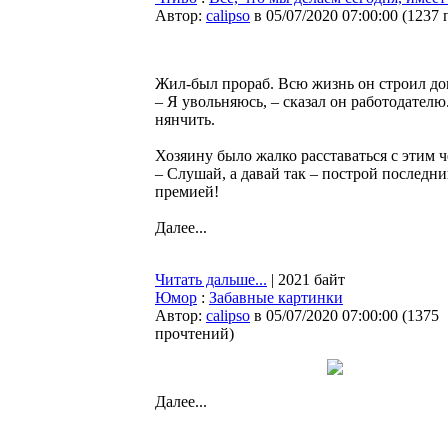
Автор:
calipso
в 05/07/2020 07:00:00
(
1237 
Жил-был прораб. Всю жизнь он строил дом
– Я увольняюсь, – сказал он работодателю
нянчить.
Хозяину было жалко расставаться с этим ч
– Слушай, а давай так – построй последн
премией!
Далее...
Читать дальше...
| 2021 байт
Юмор
:
Забавные картинки
Автор:
calipso
в 05/07/2020 07:00:00
(
1375
прочтений
)
Далее...