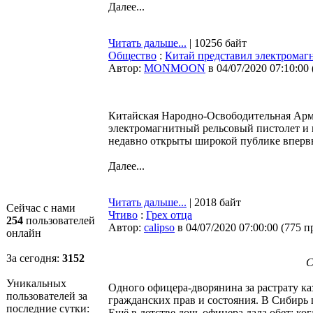
Далее...
Читать дальше...
| 10256 байт
Общество
:
Китай представил электромаг
Автор:
MONMOON
в 04/07/2020 07:10:00
Китайская Народно-Освободительная Арм
электромагнитный рельсовый пистолет и 
недавно открыты широкой публике вперв
Далее...
Читать дальше...
| 2018 байт
Сейчас с нами
Чтиво
:
Грех отца
254
пользователей
Автор:
calipso
в 04/07/2020 07:00:00
(
775 п
онлайн
За сегодня:
3152
С
Уникальных
Одного офицера-дворянина за растрату ка
пользователей за
гражданских прав и состояния. В Сибирь п
последние сутки:
Ещё в детстве дочь офицера дала обет: ко