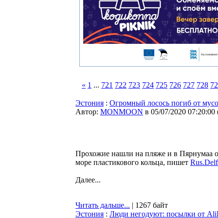
«
1
...
721
722
723
724
725
726
727
728
72
Эстония
:
Огромный лосось погиб от мус
Автор:
MONMOON
в 05/07/2020 07:20:00
Прохожие нашли на пляже и в Пярнумаа о
море пластикового кольца, пишет
Rus.Delf
Далее...
Читать дальше...
| 1267 байт
Эстония
:
Люди негодуют: посылки от Ali