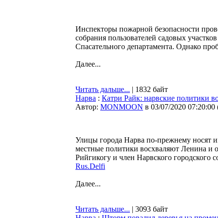
Инспекторы пожарной безопасности пров
собрания пользователей садовых участков
Спасательного департамента. Однако проб
Далее...
Читать дальше...
| 1832 байт
Нарва
:
Катри Райк: нарвские политики в
Автор:
MONMOON
в 03/07/2020 07:20:00
Улицы города Нарва по-прежнему носят и
местные политики восхваляют Ленина и о
Рийгикогу и член Нарвского городского с
Rus.Delfi
Далее...
Читать дальше...
| 3093 байт
Нарва
:
Шторм повалил деревья на промен