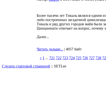
Более тысячи лет Тикаль являлся одним и
либо построенных загадочной цивилизацие
Тикаль и ряд других городов майя были 
Цинциннати отвечает на вопрос, почему 
Далее...
Читать дальше...
| 4057 байт
«
1
...
721
722
723
724
725
726
727
728
72
Сделать стартовой страницей
:: SETI.ee