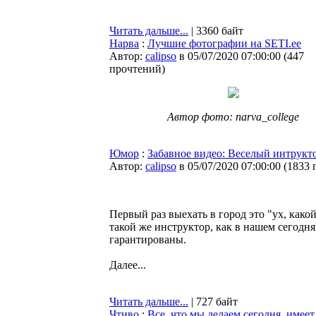
Читать дальше...
| 3360 байт
Нарва
:
Лучшие фотографии на SETI.ee
Автор:
calipso
в 05/07/2020 07:00:00
(
447
прочтений
)
Автор фото: narva_college
Юмор
:
Забавное видео: Веселый интрук
Автор:
calipso
в 05/07/2020 07:00:00
(
1833 
Первый раз выехать в город это "ух, како
такой же инструктор, как в нашем сегодн
гарантированы.
Далее...
Читать дальше...
| 727 байт
Чтиво
:
Все, что мы делаем сегодня, имеет