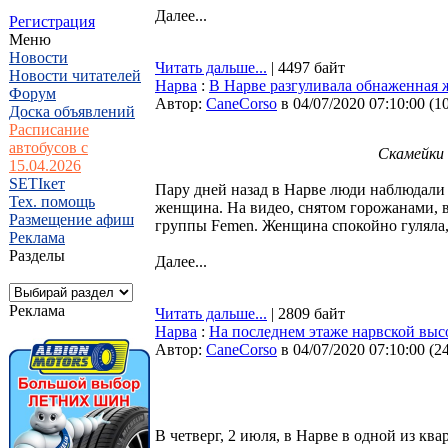
Далее...
Регистрация
Меню
Новости
Читать дальше...
| 4497 байт
Новости читателей
Нарва
:
В Нарве разгуливала обнаженная
Форум
Автор:
CaneCorso
в 04/07/2020 07:10:00
(
1
Доска объявлений
Расписание
автобусов с
Скамейки
15.04.2026
SETIкет
Пару дней назад в Нарве люди наблюдали
Тех. помощь
женщина. На видео, снятом горожанами, в
Размещение афиш
группы Femen. Женщина спокойно гуляла,
Реклама
Разделы
Далее...
Реклама
Читать дальше...
| 2809 байт
Нарва
:
На последнем этаже нарвской вы
Автор:
CaneCorso
в 04/07/2020 07:10:00
(
2
В четверг, 2 июля, в Нарве в одной из кв