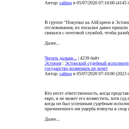
Автор:
calipso
в 05/07/2020 07:10:00
(
4145 
В группе "Покупки на AliExpress в Эстон
отслеживания, их посылки давно пришли в
связался с почтовой службой, чтобы разоб
Далее...
Читать дальше...
| 4239 байт
Эстония
:
Эстонский судебный исполнител
государство возмещать не хочет
Автор:
calipso
в 05/07/2020 07:10:00
(
2023 
Кто несет ответственность, когда предст
евро, и не может его возместить, хотя суд
когда он был успешным судебным исполнит
причиненного им ущерба втянуты в спор 
Далее...