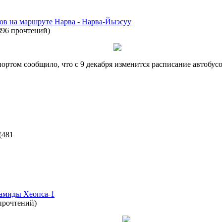
сов на маршруте Нарва - Нарва-Йыэсуу
896 прочтений
)
ртом сообщило, что с 9 декабря изменится расписание автобус
(
481
рамиды Хеопса-1
прочтений
)