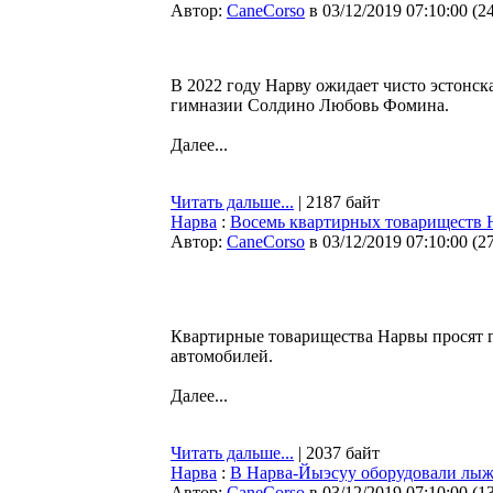
Автор:
CaneCorso
в 03/12/2019 07:10:00
(
2
В 2022 году Нарву ожидает чисто эстонск
гимназии Солдино Любовь Фомина.
Далее...
Читать дальше...
| 2187 байт
Нарва
:
Восемь квартирных товариществ Н
Автор:
CaneCorso
в 03/12/2019 07:10:00
(
2
Квартирные товарищества Нарвы просят г
автомобилей.
Далее...
Читать дальше...
| 2037 байт
Нарва
:
В Нарва-Йыэсуу оборудовали лыж
Автор:
CaneCorso
в 03/12/2019 07:10:00
(
1