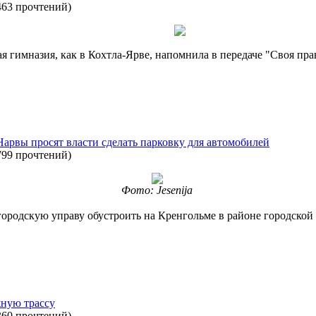
463 прочтений
)
ая гимназия, как в Кохтла-Ярве, напомнила в передаче "Своя п
арвы просят власти сделать парковку для автомобилей
799 прочтений
)
Фото: Jesenija
ородскую управу обустроить на Кренгольме в районе городско
ную трассу
360 прочтений
)