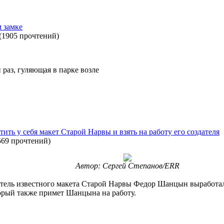
 замке
(
1905 прочтений
)
 раз, гуляющая в парке возле
ить у себя макет Старой Нарвы и взять на работу его создателя
569 прочтений
)
Автор: Сергей Степанов/ERR
датель известного макета Старой Нарвы Федор Шанцын выработ
торый также примет Шанцына на работу.