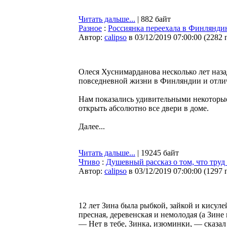
Читать дальше...
| 882 байт
Разное
:
Россиянка переехала в Финляндию
Автор:
calipso
в 03/12/2019 07:00:00
(
2282 
Олеся Хуснимарданова несколько лет наза
повседневной жизни в Финляндии и отличи
Нам показались удивительными некоторые
открыть абсолютно все двери в доме.
Далее...
Читать дальше...
| 19245 байт
Чтиво
:
Душевный рассказ о том, что труд
Автор:
calipso
в 03/12/2019 07:00:00
(
1297 
12 лет Зина была рыбкой, зайкой и кисулей
пресная, деревенская и немолодая (а Зине 
— Нет в тебе, Зинка, изюминки, — сказа