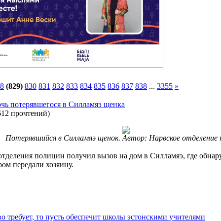
8
(829)
830
831
832
833
834
835
836
837
838
...
3355
»
чь потерявшегося в Силламяэ щенка
612 прочтений
)
Потерявшийся в Силламяэ щенок. Автор: Нарвское отделение 
отделения полиции получил вызов на дом в Силламяэ, где обна
ром передали хозяину.
во требует, то пусть обеспечит школы эстонскими учителями