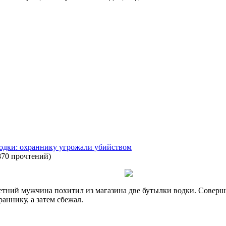
водки: охраннику угрожали убийством
870 прочтений
)
тний мужчина похитил из магазина две бутылки водки. Соверш
ннику, а затем сбежал.