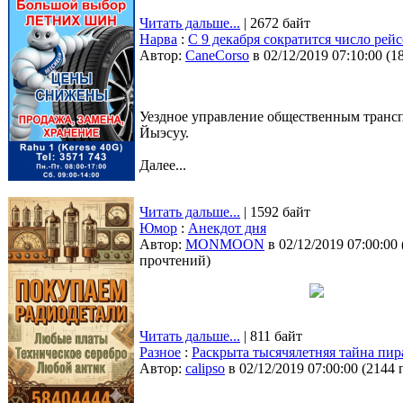
Читать дальше...
| 2672 байт
Нарва
:
С 9 декабря сократится число рей
Автор:
CaneCorso
в 02/12/2019 07:10:00
(
1
Уездное управление общественным транспо
Йыэсуу.
Далее...
Читать дальше...
| 1592 байт
Юмор
:
Анекдот дня
Автор:
MONMOON
в 02/12/2019 07:00:00
прочтений
)
Читать дальше...
| 811 байт
Разное
:
Раскрыта тысячялетняя тайна пи
Автор:
calipso
в 02/12/2019 07:00:00
(
2144 