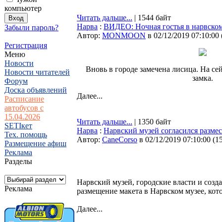
компьютер
Читать дальше...
| 1544 байт
Нарва
:
ВИДЕО: Ночная гостья в нарвском
Забыли пароль?
Автор:
MONMOON
в 02/12/2019 07:10:00
Регистрация
Меню
Новости
Вновь в городе замечена лисица. На сей
Новости читателей
замка.
Форум
Доска объявлений
Далее...
Расписание
автобусов с
15.04.2026
Читать дальше...
| 1350 байт
SETIкет
Нарва
:
Нарвский музей согласился размест
Тех. помощь
Автор:
CaneCorso
в 02/12/2019 07:10:00
(
1
Размещение афиш
Реклама
Разделы
Нарвский музей, городские власти и соз
Реклама
размещение макета в Нарвском музее, ко
Далее...