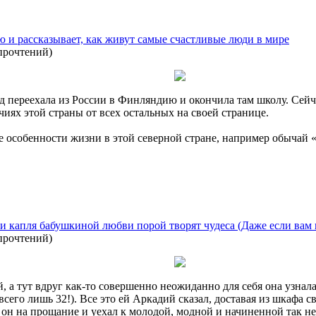
 и рассказывает, как живут самые счастливые люди в мире
прочтений
)
д переехала из России в Финляндию и окончила там школу. Сейча
ях этой страны от всех остальных на своей странице.
 особенности жизни в этой северной стране, например обычай 
 и капля бабушкиной любви порой творят чудеса (Даже если вам 
прочтений
)
, а тут вдруг как-то совершенно неожиданно для себя она узнала
всего лишь 32!). Все это ей Аркадий сказал, доставая из шкафа 
л он на прощание и уехал к молодой, модной и начиненной так