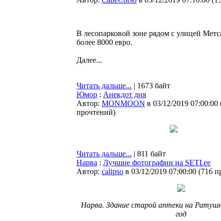
В лесопарковой зоне рядом с улицей Мет
более 8000 евро.
Далее...
Читать дальше...
| 1673 байт
Юмор
:
Анекдот дня
Автор:
MONMOON
в 03/12/2019 07:00:00
прочтений
)
Читать дальше...
| 811 байт
Нарва
:
Лучшие фотографии на SETI.ee
Автор:
calipso
в 03/12/2019 07:00:00
(
716 п
Нарва. Здание старой аптеки на Ратушн
год