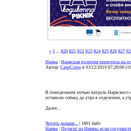
«
1
...
820
821
822
823
824
825
826
827
82
Нарва
:
Нарвская полиция приютила на но
Автор:
CaneCorso
в 03/12/2019 07:20:00
(
1
В понедельник ночью патруль Нарвского 
оставили собаку до утра в отделении, а ут
Далее...
Читать дальше...
| 1801 байт
Нарва
:
Педагог из Нарвы: если государст