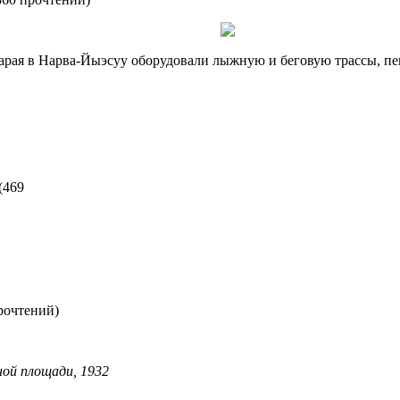
сарая в Нарва-Йыэсуу оборудовали лыжную и беговую трассы, пе
(
469
рочтений
)
ой площади, 1932