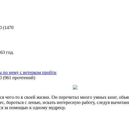
0
(
1470
63 год.
 по нему с ветерком пройти
0
(
961 прочтений
)
ся чего-то в своей жизни. Он перечитал много умных книг, объя
с, бороться с ленью, искать интересную работу, следуя вычита
ся за помощью к одному мудрецу.