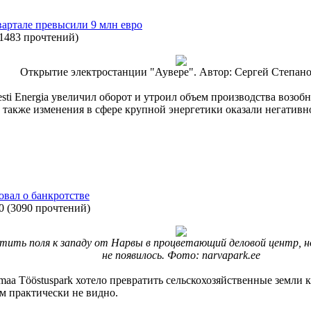
квартале превысили 9 млн евро
1483 прочтений
)
Открытие электростанции "Аувере". Автор: Сергей Степан
esti Energia увеличил оборот и утроил объем производства возоб
 также изменения в сфере крупной энергетики оказали негативно
овал о банкротстве
0
(
3090 прочтений
)
атить поля к западу от Нарвы в процветающий деловой центр, н
не появилось. Фото: narvapark.ee
a Tööstuspark хотело превратить сельскохозяйственные земли к
м практически не видно.