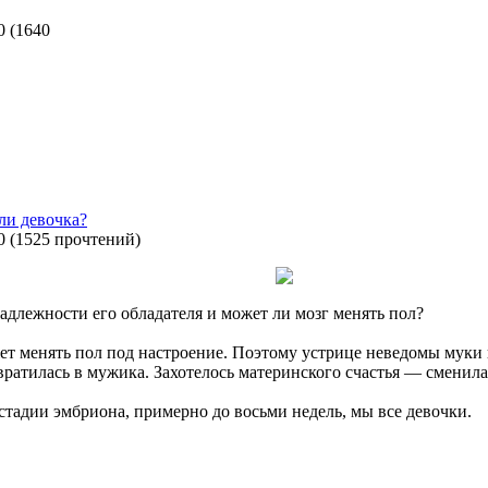
0
(
1640
или девочка?
0
(
1525 прочтений
)
адлежности его обладателя и может ли мозг менять пол?
ет менять пол под настроение. Поэтому устрице неведомы мук
вратилась в мужика. Захотелось материнского счастья — сменил
а стадии эмбриона, примерно до восьми недель, мы все девочки.