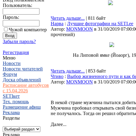
Пользователь:
Пароль:
Читать дальше...
| 811 байт
Нарва
:
Лучшие фотографии на SETI.ee
Автор:
MONMOON
в 31/10/2019 07:00:0
Чужой компьютер
прочтений
)
Забыли пароль?
Регистрация
На Липовой ямке (Йоаорг), 19
Меню
Новости
Новости читателей
Читать дальше...
| 853 байт
Форум
Чтиво
:
Выбор жизненного пути и как бы
Доска объявлений
Автор:
MONMOON
в 31/10/2019 07:00:0
Расписание автобусов
с 15.04.2026
SETIкет
Тех. помощь
В некой стране мужчина пытался добить
Размещение афиш
Мужчина пробовал открывать свой бизне
Реклама
не получалось. Тогда он решил обратить
Разделы
Далее...
Реклама