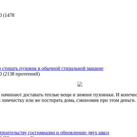
0
(
1478
о стирать пуховик в обычной стиральной машине
0
(
2138 прочтений
)
у начинают доставать теплые вещи и зимние пуховики. И конеч
 химчистку или же постирать дома, сэкономив при этом деньги. 
строительству госгимназии и обновлению двух школ