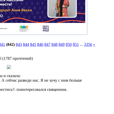
841
(842)
843
844
845
846
847
848
849
850
851
...
3356
»
0
(
1787 прочтений
)
 и сказала:
 А сейчас разведи нас. Я не хочу с ним больше
вестись?- поинтересовался священник.