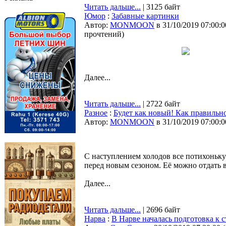
Читать дальше...
| 3125 байт
Юмор
:
Забавные картинки
Автор:
MONMOON
в 31/10/2019 07:00:0
прочтений
)
Далее...
Читать дальше...
| 2722 байт
Разное
:
Будет как новый! Как правильн
Автор:
MONMOON
в 31/10/2019 07:00:0
С наступлением холодов все потихоньк
перед новым сезоном. Её можно отдать в
Далее...
Читать дальше...
| 2696 байт
Нарва
:
В Нарве началась подготовка к 