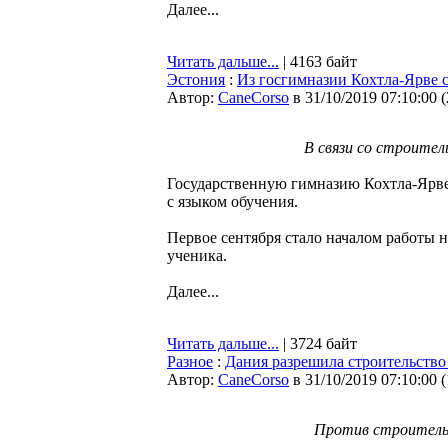
Далее...
Читать дальше...
| 4163 байт
Эстония
:
Из госгимназии Кохтла-Ярве с
Автор:
CaneCorso
в 31/10/2019 07:10:00
(
В связи со строител
Государственную гимназию Кохтла-Ярве, 
с языком обучения.
Первое сентября стало началом работы 
ученика.
Далее...
Читать дальше...
| 3724 байт
Разное
:
Дания разрешила строительство
Автор:
CaneCorso
в 31/10/2019 07:10:00
(
Против строитель