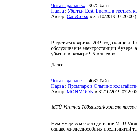
Читать дальше...
| 9675 байт
Нарва
:
Убытки Eesti Energia в третьем 
Автор:
CaneCorso
в 31/10/2019 07:20:00
(
В третьем квартале 2019 года концерн E
обслуживание электростанции Аувере, а
убытки в размере 9,5 млн евро.
Далее...
Читать дальше...
| 4632 байт
Нарва
:
Промпарк в Ольгино ходатайств
Автор:
MONMOON
в 31/10/2019 07:20:0
MTÜ Virumaa Tööstuspark хотело превр
Некоммерческое объединение MTÜ Viruma
однако жизнеспособных предприятий та