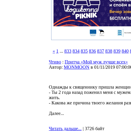
«
1
...
833
834
835
836
837
838
839
840
Чтиво
:
Притча «Мой муж лучше всех»
Автор:
MONMOON
в 01/11/2019 07:00:0
Однажды к священнику пришла женщина
- Ты 2 года назад поженил меня с мужем.
жить.
- Какова же причина твоего желания раз
Далее...
Читать дальше...
| 3726 байт