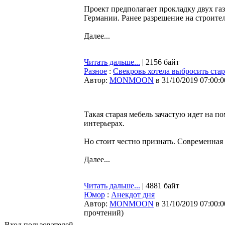
Проект предполагает прокладку двух га
Германии. Ранее разрешение на строите
Далее...
Читать дальше...
| 2156 байт
Разное
:
Свекровь хотела выбросить стар
Автор:
MONMOON
в 31/10/2019 07:00:0
Такая старая мебель зачастую идет на п
интерьерах.
Но стоит честно признать. Современная 
Далее...
Читать дальше...
| 4881 байт
Юмор
:
Анекдот дня
Автор:
MONMOON
в 31/10/2019 07:00:0
прочтений
)
Вход пользователей