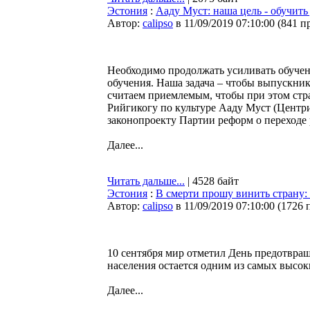
Эстония
:
Ааду Муст: наша цель - обучить
Автор:
calipso
в 11/09/2019 07:10:00
(
841 п
Необходимо продолжать усиливать обучени
обучения. Наша задача – чтобы выпускник
считаем приемлемым, чтобы при этом стра
Рийгикогу по культуре Ааду Муст (Центри
законопроекту Партии реформ о переходе 
Далее...
Читать дальше...
| 4528 байт
Эстония
:
В смерти прошу винить страну:
Автор:
calipso
в 11/09/2019 07:10:00
(
1726 
10 сентября мир отметил День предотвращ
населения остается одним из самых высок
Далее...