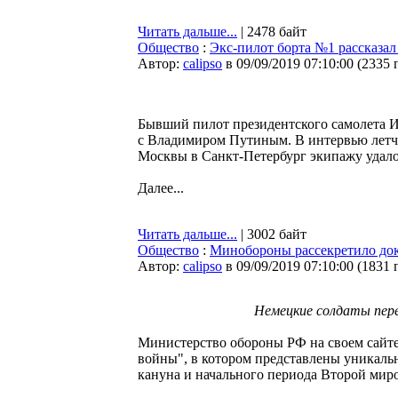
Читать дальше...
| 2478 байт
Общество
:
Экс-пилот борта №1 рассказал
Автор:
calipso
в 09/09/2019 07:10:00
(
2335 
Бывший пилот президентского самолета 
с Владимиром Путиным. В интервью летчик
Москвы в Санкт-Петербург экипажу удало
Далее...
Читать дальше...
| 3002 байт
Общество
:
Минобороны рассекретило док
Автор:
calipso
в 09/09/2019 07:10:00
(
1831 
Немецкие солдаты пере
Министерство обороны РФ на своем сайт
войны", в котором представлены уникаль
кануна и начального периода Второй мир