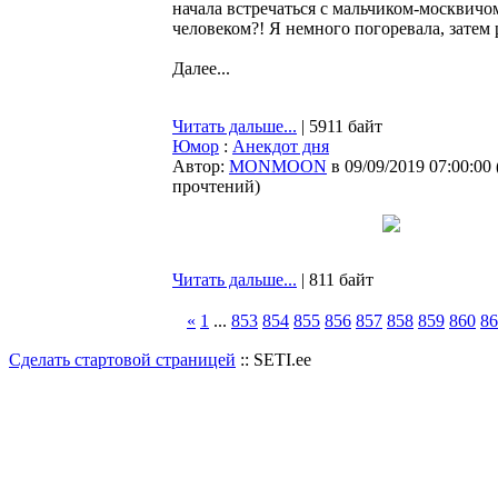
начала встречаться с мальчиком-москвичо
человеком?! Я немного погоревала, затем 
Далее...
Читать дальше...
| 5911 байт
Юмор
:
Анекдот дня
Автор:
MONMOON
в 09/09/2019 07:00:00
прочтений
)
Читать дальше...
| 811 байт
«
1
...
853
854
855
856
857
858
859
860
86
Сделать стартовой страницей
:: SETI.ee