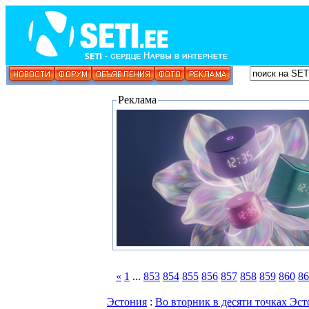
Реклама
«
1
...
853
854
855
856
857
858
859
860
86
Эстония
:
Во вторник в десяти точках Эс