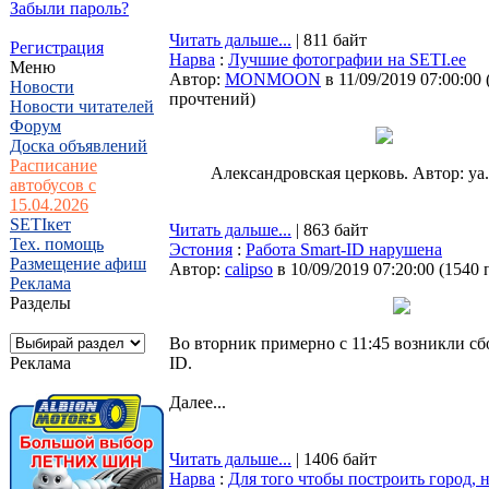
Забыли пароль?
Читать дальше...
| 811 байт
Регистрация
Нарва
:
Лучшие фотографии на SETI.ee
Меню
Автор:
MONMOON
в 11/09/2019 07:00:00
Новости
прочтений
)
Новости читателей
Форум
Доска объявлений
Расписание
Александровская церковь. Автор: ya.k
автобусов с
15.04.2026
SETIкет
Читать дальше...
| 863 байт
Тех. помощь
Эстония
:
Работа Smart-ID нарушена
Размещение афиш
Автор:
calipso
в 10/09/2019 07:20:00
(
1540 
Реклама
Разделы
Во вторник примерно с 11:45 возникли сбо
Реклама
ID.
Далее...
Читать дальше...
| 1406 байт
Нарва
:
Для того чтобы построить город, 