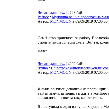
Читать дальше...
| 2728 байт
Разное
:
Мужчина решил преобразить мал
Автор:
MONMOON
в 09/09/2019 07:00:00
Семейство принялось за работу. Все нео
строительном супермаркете. Вот так комн
Далее...
Читать дальше...
| 4202 байт
Чтиво
:
На встрече одноклассников никто 
Автор:
MONMOON
в 09/09/2019 07:00:00
Я была обычной девочкой из провинции. К
выйти замуж за принца и жить в комфорт
сложилось не совсем так, как хотелось…
Я поступила в один из лучших вузов в Мо