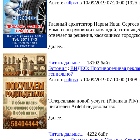
Автор:
calipso
в 10/09/2019 07:20:00
(
1925 
Главный архитектор Нарвы Иван Сергеев 
момент он руководит командой, готовящей
отвечает за решения, касающиеся городск
Далее...
Читать дальше...
| 18102 байт
Эстония
:
ВИДЕО: Противоречивая реклама
гениально?
Автор:
calipso
в 10/09/2019 07:10:00
(
1908 
Телереклама новой услуги (Piiramatu Pil
читателей Ärileht недовольство.
Далее...
Читать дальше...
| 4232 байт
Эстония
:
Игра на нервах Москвы. Зачем