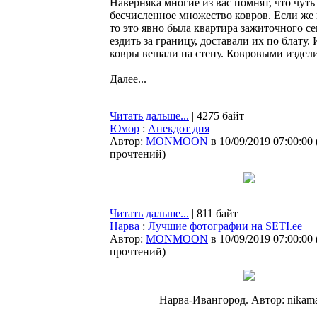
Наверняка многие из вас помнят, что чу
бесчисленное множество ковров. Если же 
то это явно была квартира зажиточного с
ездить за границу, доставали их по блату.
ковры вешали на стену. Ковровыми издел
Далее...
Читать дальше...
| 4275 байт
Юмор
:
Анекдот дня
Автор:
MONMOON
в 10/09/2019 07:00:00
прочтений
)
Читать дальше...
| 811 байт
Нарва
:
Лучшие фотографии на SETI.ee
Автор:
MONMOON
в 10/09/2019 07:00:00
прочтений
)
Нарва-Ивангород. Автор: nikam