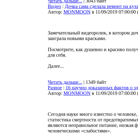
Читать дальше...
| 3043 байт
Видео
:
Дочка сама сделала ремонт на кух
Автор:
MONMOON
в 11/09/2019 07:00:00
Замечательный видеоролик, в котором доч
заиграла новыми красками.
Посмотрите, как душевно и красиво полу
для себя.
Далее...
Читать дальше...
| 1349 байт
Разное
:
16 научно доказанных фактов о з
Автор:
MONMOON
в 11/09/2019 07:00:00
Сегодня науке много известно о человеке
статистика смертности от предотвратимы
являются неправильное питание, низкая 
человеческими «слабостями».